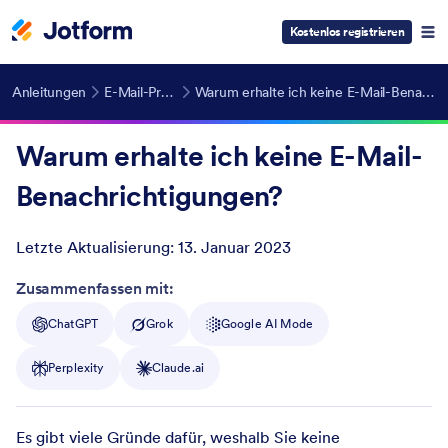
Kostenlos registrieren
Anleitungen
E-Mail-Probleme
Warum erhalte ich keine E-Mail-Benachrichtigungen?
Warum erhalte ich keine E-Mail-
Benachrichtigungen?
Letzte Aktualisierung:
13. Januar 2023
Post ID
Zusammenfassen mit:
ChatGPT
Grok
Google AI Mode
Perplexity
Claude.ai
Es gibt viele Gründe dafür, weshalb Sie keine