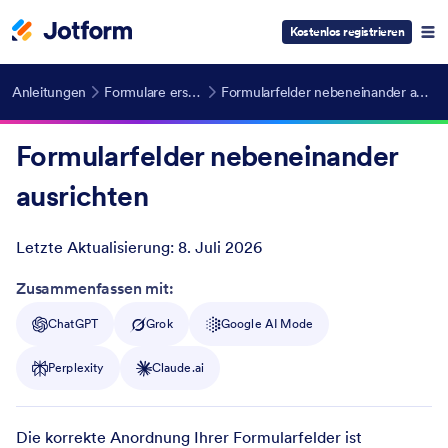
Kostenlos registrieren
Anleitungen
Formulare erstellen
Formularfelder nebeneinander ausrichten
Formularfelder nebeneinander
ausrichten
Letzte Aktualisierung:
8. Juli 2026
Post ID
Zusammenfassen mit:
ChatGPT
Grok
Google AI Mode
Perplexity
Claude.ai
Die korrekte Anordnung Ihrer Formularfelder ist