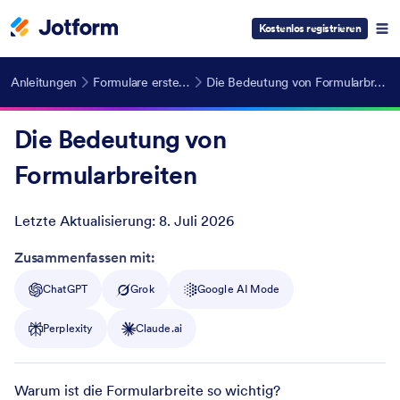
Kostenlos registrieren
Anleitungen
Formulare erstellen
Die Bedeutung von Formularbreiten
Die Bedeutung von
Formularbreiten
Letzte Aktualisierung:
8. Juli 2026
Post ID
Zusammenfassen mit:
ChatGPT
Grok
Google AI Mode
Perplexity
Claude.ai
Warum ist die Formularbreite so wichtig?