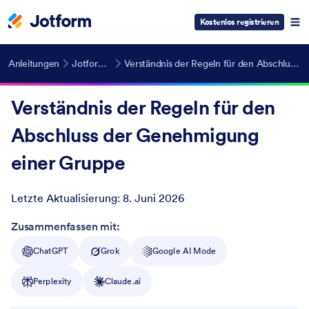
Kostenlos registrieren
Anleitungen
Jotform Approvals
Verständnis der Regeln für den Abschluss der Genehmigung einer Gruppe
Verständnis der Regeln für den
Abschluss der Genehmigung
einer Gruppe
Letzte Aktualisierung:
8. Juni 2026
Post ID
Zusammenfassen mit:
ChatGPT
Grok
Google AI Mode
Perplexity
Claude.ai