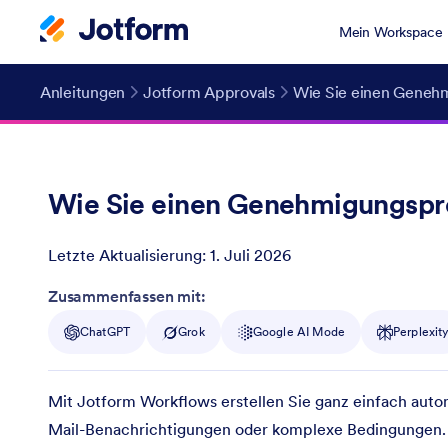
Mein Workspace
Anleitungen
Jotform Approvals
Wie Sie einen Genehm
Wie Sie einen Genehmigungspro
Letzte Aktualisierung:
1. Juli 2026
Post ID
Zusammenfassen mit:
ChatGPT
Grok
Google AI Mode
Perplexit
Mit Jotform Workflows erstellen Sie ganz einfach autom
Mail-Benachrichtigungen oder komplexe Bedingungen. All