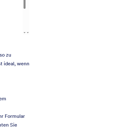
so zu
t ideal, wenn
dem
hr Formular
hten Sie