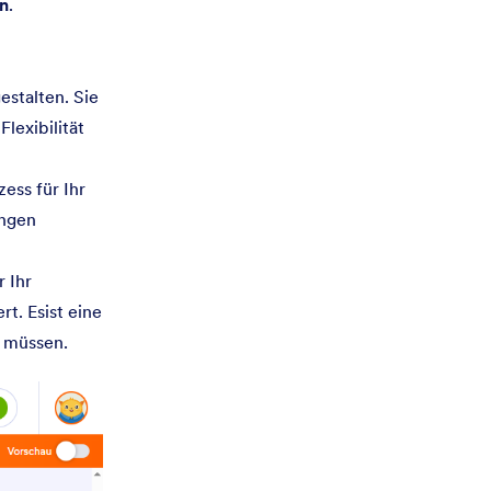
en
.
stalten. Sie
lexibilität
ess für Ihr
ungen
 Ihr
t. Esist eine
u müssen.