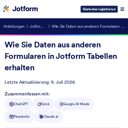
Kostenlos registrieren
Anleitungen
Jotform Tabellen
Wie Sie Daten aus anderen Formularen in Jotform Tabellen erhalten
Wie Sie Daten aus anderen
Formularen in Jotform Tabellen
erhalten
Letzte Aktualisierung:
9. Juli 2026
Post ID
Zusammenfassen mit:
ChatGPT
Grok
Google AI Mode
Perplexity
Claude.ai