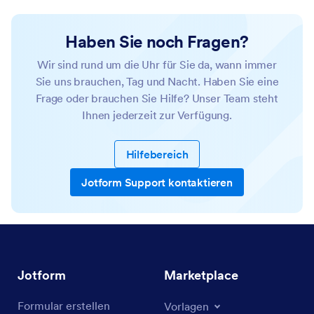
Haben Sie noch Fragen?
Wir sind rund um die Uhr für Sie da, wann immer
Sie uns brauchen, Tag und Nacht. Haben Sie eine
Frage oder brauchen Sie Hilfe? Unser Team steht
Ihnen jederzeit zur Verfügung.
Hilfebereich
Jotform Support kontaktieren
Jotform
Marketplace
Formular erstellen
Vorlagen