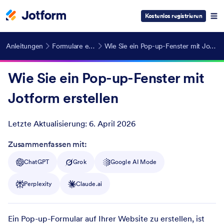
Kostenlos registrieren
Anleitungen
Formulare erstellen
Wie Sie ein Pop-up-Fenster mit Jotform erstellen
Wie Sie ein Pop-up-Fenster mit
Jotform erstellen
Letzte Aktualisierung:
6. April 2026
Post ID
Zusammenfassen mit:
ChatGPT
Grok
Google AI Mode
Perplexity
Claude.ai
Ein Pop-up-Formular auf Ihrer Website zu erstellen, ist