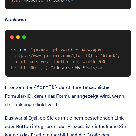
seat"
>
Reserve My Seat
</
a
>
Nachdem
:
<
a
href
=
"javascript:void( window.open( 
'https://www.jotform.com/{formID}', 'blank', 
'scrollbars=yes, toolbar=no, width=700, 
height=500' ) ) "
>
Reserve My Seat
</
a
>
Ersetzen Sie
durch Ihre tatsächliche
{formID}
Formular-ID, damit das Formular angezeigt wird, wenn
der Link angeklickt wird.
Das war’s! Egal, ob Sie es mit einem bestehenden Link
oder Button integrieren, der Prozess ist einfach und Sie
können das Erscheinungsbild und die Größe des