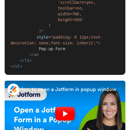
                    'scrollbars=yes,
                    toolbar=no,
                    width=700,
                    height=500'
                )
            )"
style
=
"padding: 0 12px;text-
decoration: none;font-size: inherit;"
>
            Pop-up Form
</
a
>
</
li
>
</
ul
>
How to open a Jotform in popup window