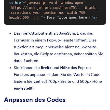
<
a
href
=
"javascript:void( window.open( 
'https://form.jotform.com/{formID}', 'blank', 
'scrollbars=yes, toolbar=no, width=700, 
height=500' ) ) "
>
 Form Title goes here 
</
a
>
Das
href
-Attribut enthält JavaScript, das das
Formular in einem Pop-up-Fenster öffnet. Dies
funktioniert möglicherweise nicht bei Website-
Baukästen, die Skripte entfernen, daher sollten Sie
darauf achten.
Sie können die
Breite
und
Höhe
des Pop-up-
Fensters anpassen, indem Sie die Werte im Code
ändern (derzeit auf 700px Breite und 500px Höhe
eingestellt).
Anpassen des Codes