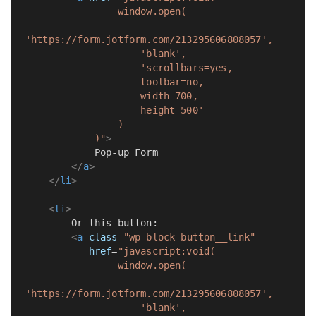
                window.open(
'https://form.jotform.com/213295606808057',
                    'blank',
                    'scrollbars=yes,
                    toolbar=no,
                    width=700,
                    height=500'
                )
            )"
>
            Pop-up Form
</
a
>
</
li
>
<
li
>
        Or this button:
<
a
class
=
"wp-block-button__link"
href
=
"javascript:void(
                window.open(
'https://form.jotform.com/213295606808057',
                    'blank',