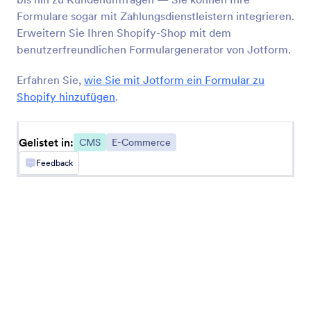
Formulare sogar mit Zahlungsdienstleistern integrieren.
Erweitern Sie Ihren Shopify-Shop mit dem
BigCommerce
benutzerfreundlichen Formulargenerator von Jotform.
Formulare erstellen und in Ihren BigCommerce
Shop einbetten
Erfahren Sie,
wie Sie mit Jotform ein Formular zu
Shopify hinzufügen
.
Gelistet in:
CMS
E-Commerce
Neueste
Beliebt
Feedback
Google Sites
Sichere Formulare zu Ihrer Google Sites Website
hinzufügen
Ghost
Erstellen und teilen Sie Formulare für Ihre