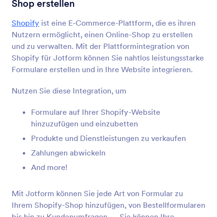
Shop erstellen
Formularintegrationen
CMS
CMS Integrationen
Shopify
ist eine E-Commerce-Plattform, die es ihren
Nutzern ermöglicht, einen Online-Shop zu erstellen
36 Integrationen
und zu verwalten. Mit der Plattformintegration von
Beliebte CMS Formularintegrationen
Shopify für Jotform können Sie nahtlos leistungsstarke
Formulare erstellen und in Ihre Website integrieren.
Google Sites
Nutzen Sie diese Integration, um
Sichere Formulare zu Ihrer Google Sites Website
hinzufügen
Formulare auf Ihrer Shopify-Website
hinzuzufügen und einzubetten
Produkte und Dienstleistungen zu verkaufen
Magento (Adobe Commerce)
Leistungsstarke Formulare für Ihre Magento-
Zahlungen abwickeln
Website erstellen
And more!
Mit Jotform können Sie jede Art von Formular zu
Shopify
Ihrem Shopify-Shop hinzufügen, von Bestellformularen
Leistungsstarke Formulare für Ihren Shopify Shop
bis hin zu Kundenumfragen — Sie können Ihre
erstellen