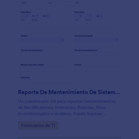
Reporte De Mantenimiento De Sistemas De Ventilación
Un cuestionario útil para reportar mantenimientos
de Rectificadores, Inversores, Baterías, Aires
Acondicionados o similares. Puede ingresar
mediciones de voltaje y corriente de sistemas
Go to Category:
Formularios de TI
monofásico, bifásico o trifásico.