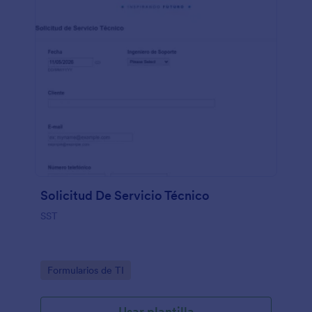
Solicitud De Servicio Técnico
SST
Go to Category:
Formularios de TI
Usar plantilla