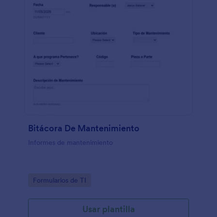
Bitácora De Mantenimiento
Informes de mantenimiento
Go to Category:
Formularios de TI
Usar plantilla