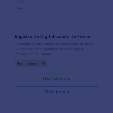
Registro De Digitalización De Firmas
Si administras un sistema de información de firmas
puedes usar este formulario para recoger la
información de usuario.
Go to Category:
Formularios de TI
Usar plantilla
Vista previa