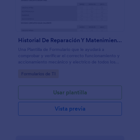
Historial De Reparación Y Matenimiento De Cámaras
Una Plantilla de Formulario que le ayudará a
comprobar y verificar el correcto funcionamiento y
accionamiento mecánico y electrico de todos los
componentes de una cámara o dispositivo similar.
Go to Category:
Formularios de TI
Puede ingresar información sobre reparación de
fugas de agua y aire, tensar correas, cambiar
componentes, partes y piezas.
Usar plantilla
Vista previa