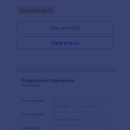
Go to Category:
Formularios de TI
Usar plantilla
Vista previa