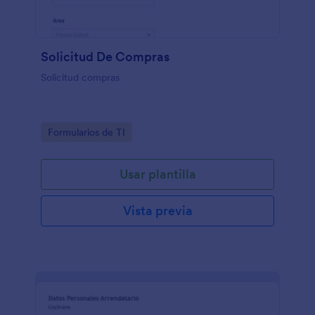
Solicitud De Compras
Solicitud compras
Go to Category:
Formularios de TI
Usar plantilla
Vista previa