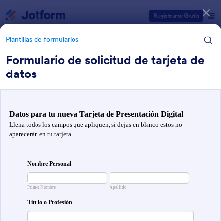
Inicio del diálogo
Registrarse Gratis
Plantillas de formularios
Formulario de solicitud de tarjeta de
datos
Categorías de plantillas de formulario
Plantillas de formularios
Formularios de TI
43 Plantillas