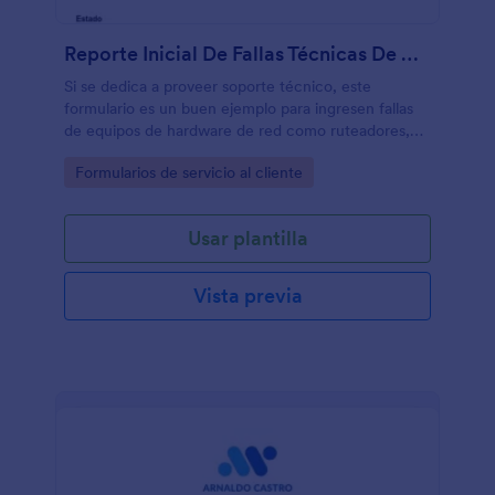
Reporte Inicial De Fallas Técnicas De Dispositivos
Si se dedica a proveer soporte técnico, este
formulario es un buen ejemplo para ingresen fallas
de equipos de hardware de red como ruteadores,
switch, hardware de computadores y similares.
Go to Category:
Formularios de servicio al cliente
Usar plantilla
Vista previa