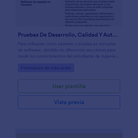
Pruebas De Desarrollo, Calidad Y Automatización De Software
Para utilizarse como examen o prueba en escuelas
de software, dividido en diferentes secciones para
medir los conocimientos del estudiante de ingeniería
de software.
Go to Category:
Formularios de educación
Usar plantilla
Vista previa