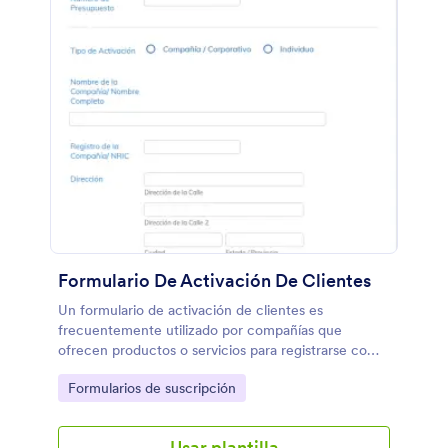
Formulario De Activación De Clientes
Un formulario de activación de clientes es
frecuentemente utilizado por compañías que
ofrecen productos o servicios para registrarse como
nuevos clientes. La activación para nuevos clientes
Go to Category:
Formularios de suscripción
suele utilizarse por instituciones financieras para
recopilar información de nuevos clientes y crear
nuevas cuentas. ¡Con la plantilla de formulario de
Usar plantilla