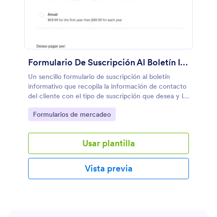
Formulario De Suscripción Al Boletín Informativo
Un sencillo formulario de suscripción al boletín
informativo que recopila la información de contacto
del cliente con el tipo de suscripción que desea y la
forma de pago preferida, ya sea PayPal o
Go to Category:
Formularios de mercadeo
cheque/giro postal.
Usar plantilla
Vista previa