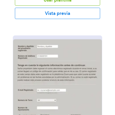
activación de clientes, podréis hacer el mismo
proceso y recopilar información de los nuevos
clientes a vuestra propia página web! Únicamente
Vista previa
debéis personalizar el formulario para que
corresponda a vuestra marca o industria, cambiad el
logo, añadid la imagen de fondo y poned vuestra
información de contacto,Si queréis personalizar este
formulario para que cumpla con las necesidades de
la compañía o servicios, podéis hacerlo sin problema
cambiando los colores, las tipografías, las imágenes
de fondo, y añadiendo el logo corporativo, recopilad
los pagos y firmas ¡y mucho más! ¡Todo sin
necesidad de tener que utilizar código! Si queréis
enviar las respuestas recopiladas a vuestro método
de almacenamiento, ya sea Google Sheets o Google
Drive, Jotform dispone con +100 integraciones que
os ayudarán a tener el orden mejor os vaya.
Obtened la información que necesitéis por parte de
vuestros nuevos clientes con el formulario gratuito
de activación de nuevos clientes.