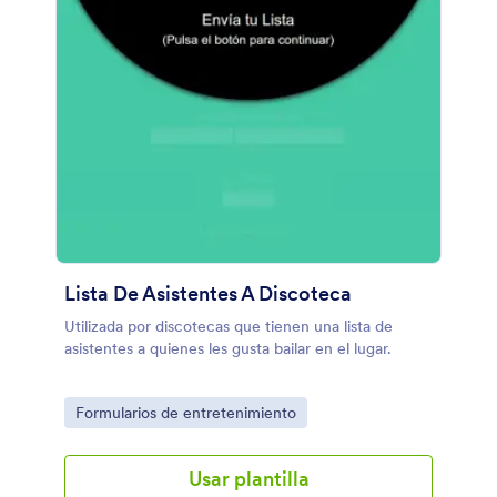
Lista De Asistentes A Discoteca
Utilizada por discotecas que tienen una lista de
asistentes a quienes les gusta bailar en el lugar.
Go to Category:
Formularios de entretenimiento
Usar plantilla