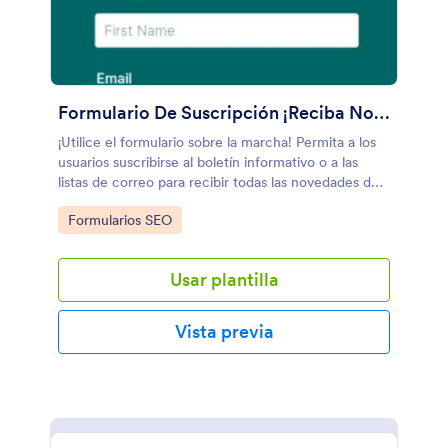
Formulario De Suscripción ¡Reciba Novedades Gratis Por Email!
¡Utilice el formulario sobre la marcha! Permita a los
usuarios suscribirse al boletín informativo o a las
listas de correo para recibir todas las novedades de
las organizaciones o empresas.
Go to Category:
Formularios SEO
Usar plantilla
Vista previa