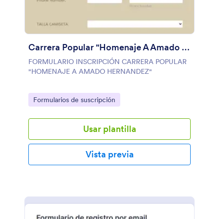
Carrera Popular "Homenaje A Amado Hernadez"
FORMULARIO INSCRIPCIÓN CARRERA POPULAR
"HOMENAJE A AMADO HERNANDEZ"
Go to Category:
Formularios de suscripción
Usar plantilla
Vista previa