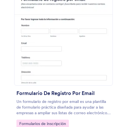
Formulario De Registro Por Email
Un formulario de registro por email es una plantilla
de formulario práctica diseñada para ayudar a las
empresas a ampliar sus listas de correo electrónico
mediante la recopilación de direcciones de correo
Go to Category:
Formularios de inscripción
electrónico para boletines informativos, campañas y