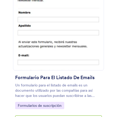
Formulario Para El Listado De Emails
Un formulario para el listado de emails es un
documento utilizado por las compañías para así
hacer que los usuarios puedan suscribirse a las
actualizaciones mensuales. De esta manera, las
Go to Category:
Formularios de suscripción
compañías, podrán recopilar la información básica
de los usuarios, mientras que se podrá personalizar
para que haya una mejor selección de los ítems.