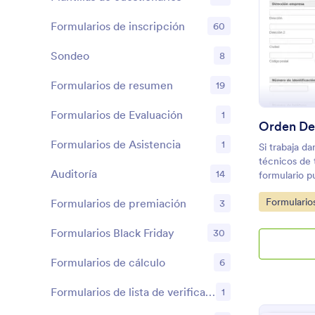
Formularios de inscripción
60
Sondeo
8
Formularios de resumen
19
Formularios de Evaluación
1
Formularios de Asistencia
1
Si trabaja d
técnicos de 
Auditoría
14
formulario p
para la insp
Go to Cate
Formulario
Formularios de premiación
técnicos y g
3
Formularios Black Friday
30
Formularios de cálculo
6
Formularios de lista de verificación
1