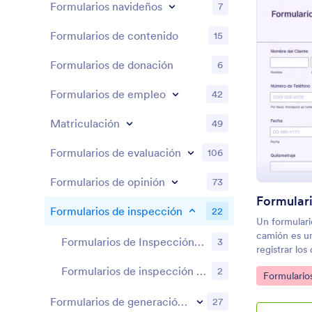
Formularios navideños
7
Formularios de contenido
15
Formularios de donación
6
Formularios de empleo
42
Matriculación
49
Formularios de evaluación
106
Formularios de opinión
73
Formularios de inspección
22
Un formulari
camión es u
Formularios de Inspección de Vehículos
3
registrar los
vehículo. Lo
Formularios de inspección de seguridad
2
Go to Cate
Formulario
partes de un
terminan su 
Formularios de generación de prospectos
27
formulario d