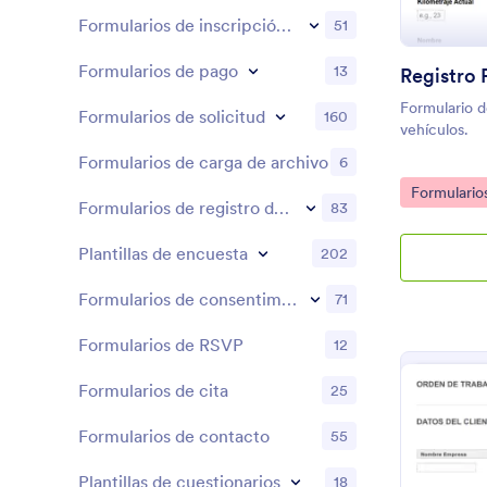
Formularios de inscripción a eventos
51
Formularios de pago
13
Formulario d
Formularios de solicitud
160
vehículos.
Formularios de carga de archivo
6
Go to Cate
Formulario
Formularios de registro de reservas
83
Plantillas de encuesta
202
Formularios de consentimiento
71
Formularios de RSVP
12
Formularios de cita
25
Formularios de contacto
55
Plantillas de cuestionarios
18