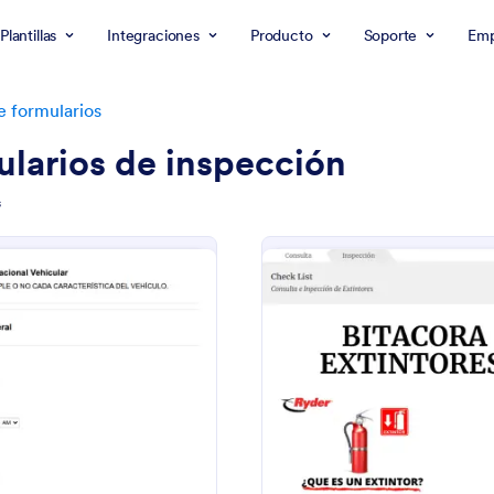
Plantillas
Integraciones
Producto
Soporte
Emp
de formularios
larios de inspección
s
: Registro Preoperacional Vehicular
: 
Vista previa
Vista previa