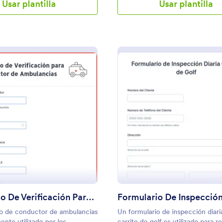
Usar plantilla
Usar plantilla
e incluir todo tipo de detalles,
ilizad esta plantilla para saber
 obtener vuestra próxima
evisada.Con Jotform podéis
o formulario de Inspección de
camión en minutos, sin diseño
 de tener conocimientos de
is incluso integrar este
con un sistema de pago como
Pal, para así permitir a las
ar de manera online e imprimir
 la factura en vuestro
e casa. Únicamente necesitáis
: Formulario De Verificación Para Conductor 
: 
Vista previa
Vista previa
ón y probar de manera gratuita
n necesidad de código!
Formulario De Verificación Para Conductor De Ambulancias
io de conductor de ambulancias
Un formulario de inspección diari
nto utilizado por los
carrito de golf es utilizado para re