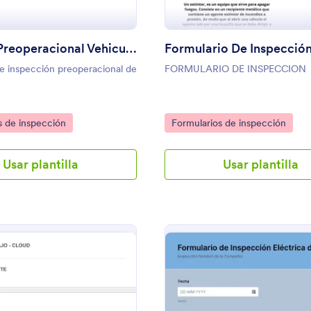
Registro Preoperacional Vehicular
e inspección preoperacional de
FORMULARIO DE INSPECCION
gory:
Go to Category:
s de inspección
Formularios de inspección
Usar plantilla
Usar plantilla