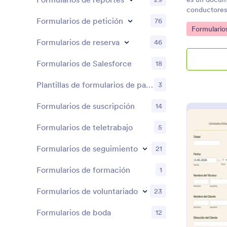
conductores
que las medi
Formularios de petición
76
Go to Cate
Formulario
antes de que
tras una lla
Formularios de reserva
46
conductor p
transporte, u
Formularios de Salesforce
18
departamento
formulario d
Plantillas de formularios de patrocinio
3
para crear un
vuestros con
Formularios de suscripción
14
sacar el veh
personalizad
Formularios de teletrabajo
5
tan profesio
formularios 
Formularios de seguimiento
21
utilizar el m
cualquier dis
Formularios de formación
1
tablet, en el
información 
Formularios de voluntariado
23
almacenar la
utilizad Jot
Formularios de boda
12
ordenador pa
automáticam