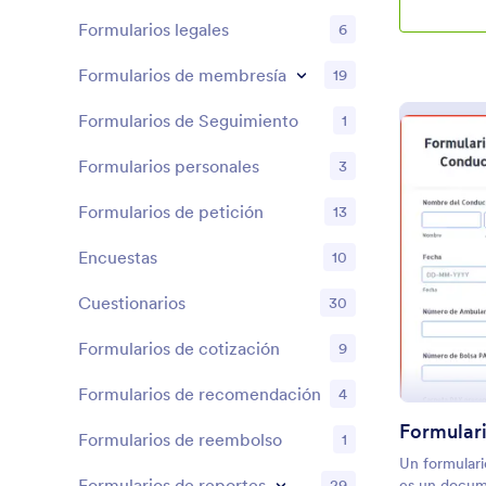
perfecto, deb
Formularios legales
6
con lo que ut
cómo debéis
Formularios de membresía
19
inspección r
crear vuestr
recogida de 
Formularios de Seguimiento
1
o necesidad
código. Podé
Formularios personales
3
formulario 
puede ser Pay
Formularios de petición
13
personas pag
una copia de
Encuestas
10
ordenador d
iniciar sesi
Cuestionarios
30
Jotform. ¡Si
Formularios de cotización
9
Formularios de recomendación
4
Formularios de reembolso
1
Un formular
Formularios de reportes
29
es un docume