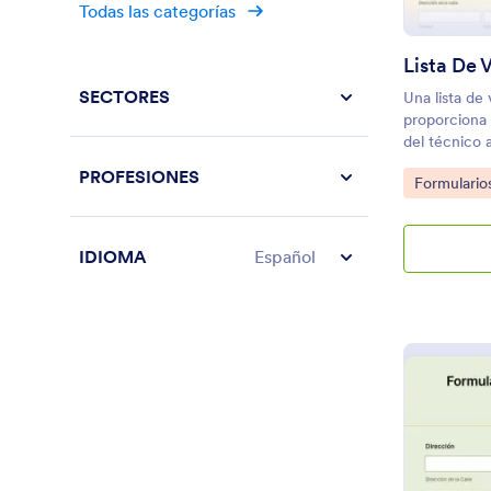
Todas las categorías
También ofre
avanzadas co
mucho más qu
trabajo. Si q
SECTORES
Una lista de 
a otras cue
proporciona 
Dropbox, Box
del técnico 
nuestras más
lista de ítem
sesión ahora
PROFESIONES
Go to Cate
Formulario
completa dich
móviles grat
ambulancias
IDIOMA
Español