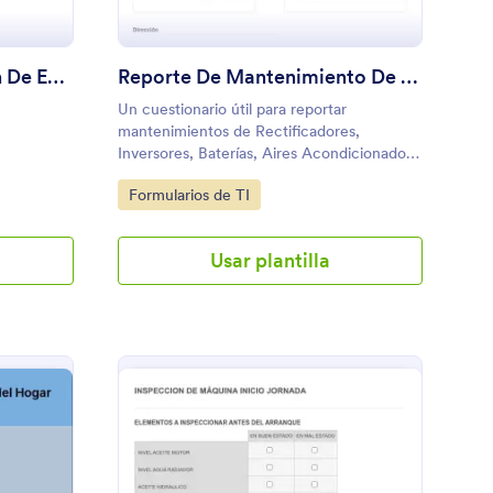
Formulario De Inspección De Estándares De Seguridad De Extintores
Reporte De Mantenimiento De Sistemas De Ventilación
Un cuestionario útil para reportar
mantenimientos de Rectificadores,
Inversores, Baterías, Aires Acondicionados
o similares. Puede ingresar mediciones de
Go to Category:
Formularios de TI
voltaje y corriente de sistemas monofásico,
bifásico o trifásico.
Usar plantilla