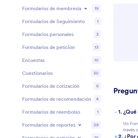
Formularios de membresía
19
Formularios de Seguimiento
1
Formularios personales
3
Formularios de petición
13
Encuestas
10
Cuestionarios
30
Formularios de cotización
9
Pregun
Formularios de recomendación
4
-
1. ¿Qué
Formularios de reembolso
1
Un Form
Formularios de reportes
29
través 
+
2. ¿Por
Formularios de petición
76