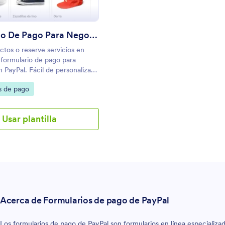
Formulario De Pago Para Negocios Con PayPal
tos o reserve servicios en
 formulario de pago para
 PayPal. Fácil de personalizar
n su sitio web. ¡Cobre los pagos
gory:
s de pago
es adicionales por transacción!
Usar plantilla
Acerca de Formularios de pago de PayPal
Los formularios de pago de PayPal son formularios en línea especializa