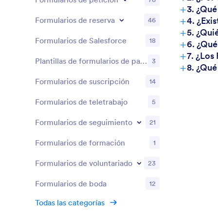
+
3. ¿Qué
+
Formularios de reserva
4. ¿Exi
46
+
5. ¿Qui
Formularios de Salesforce
18
+
6. ¿Qué
+
7. ¿Los
Plantillas de formularios de patrocinio
3
+
8. ¿Qué
Formularios de suscripción
14
Formularios de teletrabajo
5
Formularios de seguimiento
21
Formularios de formación
1
Formularios de voluntariado
23
Formularios de boda
12
Todas las categorías