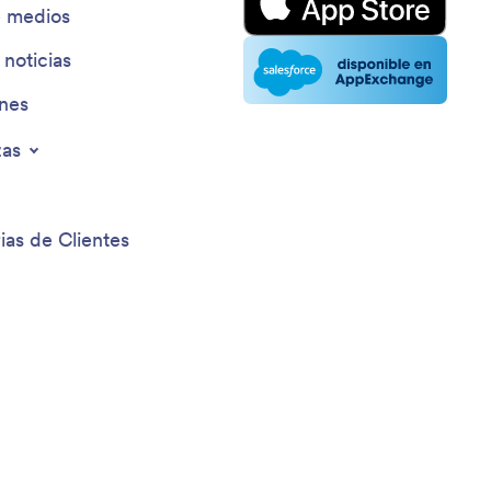
e medios
 noticias
ines
zas
ias de Clientes