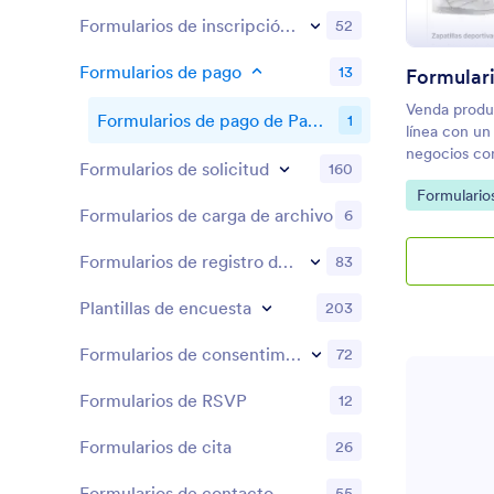
Formularios de inscripción a eventos
52
Formularios de pago
13
Venda produc
Formularios de pago de PayPal
1
línea con un
negocios con
Formularios de solicitud
160
e integrar e
Go to Cate
Formulario
sin comision
Formularios de carga de archivo
6
Formularios de registro de reservas
83
Plantillas de encuesta
203
Formularios de consentimiento
72
Formularios de RSVP
12
Formularios de cita
26
Formularios de contacto
55