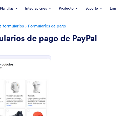
Plantillas
Integraciones
Producto
Soporte
Emp
de formularios
Formularios de pago
larios de pago de PayPal
: Formulario De Pago Para Negocios Con PayP
Vista previa