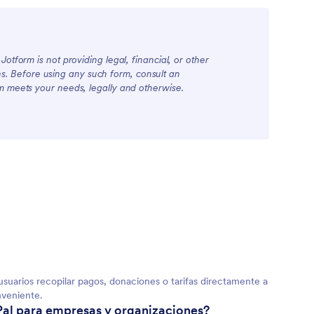
otform is not providing legal, financial, or other
ions. Before using any such form, consult an
rm meets your needs, legally and otherwise.
usuarios recopilar pagos, donaciones o tarifas directamente a
nveniente.
Pal para empresas y organizaciones?