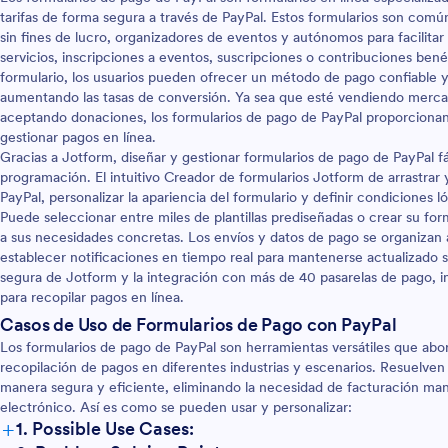
tarifas de forma segura a través de PayPal. Estos formularios son com
sin fines de lucro, organizadores de eventos y autónomos para facilita
servicios, inscripciones a eventos, suscripciones o contribuciones bené
formulario, los usuarios pueden ofrecer un método de pago confiable y f
aumentando las tasas de conversión. Ya sea que esté vendiendo merc
aceptando donaciones, los formularios de pago de PayPal proporciona
gestionar pagos en línea.
Gracias a Jotform, diseñar y gestionar formularios de pago de PayPal f
programación. El intuitivo Creador de formularios Jotform de arrastrar
PayPal, personalizar la apariencia del formulario y definir condiciones l
Puede seleccionar entre miles de plantillas prediseñadas o crear su fo
a sus necesidades concretas. Los envíos y datos de pago se organiza
establecer notificaciones en tiempo real para mantenerse actualizado s
segura de Jotform y la integración con más de 40 pasarelas de pago, in
para recopilar pagos en línea.
Casos de Uso de Formularios de Pago con PayPal
Los formularios de pago de PayPal son herramientas versátiles que ab
recopilación de pagos en diferentes industrias y escenarios. Resuelven 
manera segura y eficiente, eliminando la necesidad de facturación ma
electrónico. Así es como se pueden usar y personalizar:
+
1. Possible Use Cases: