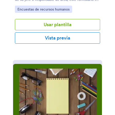
servirá como ejemplo!
Go to Category:
Encuestas de recursos humanos
Usar plantilla
Vista previa