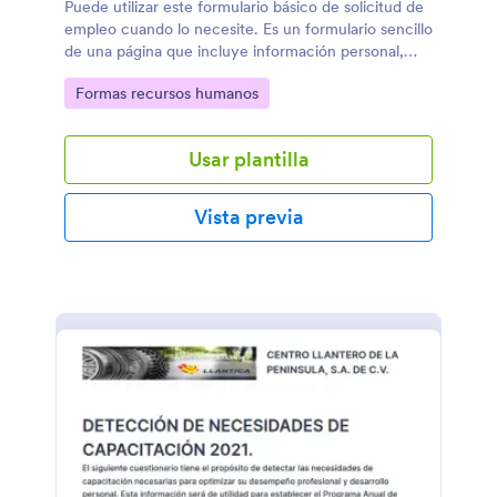
Puede utilizar este formulario básico de solicitud de
empleo cuando lo necesite. Es un formulario sencillo
de una página que incluye información personal,
formación académica, referencias y mucho más. El
Go to Category:
Formas recursos humanos
solicitante puede rellenar el formulario fácilmente.
Usar plantilla
Vista previa