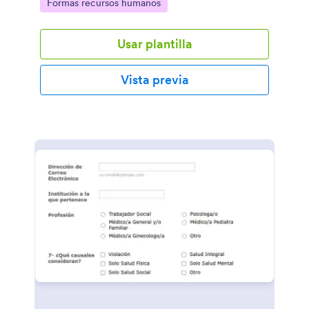
Go to Category:
Formas recursos humanos
Usar plantilla
Vista previa