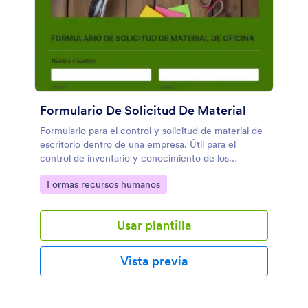
Formulario De Solicitud De Material
Formulario para el control y solicitud de material de
escritorio dentro de una empresa. Útil para el
control de inventario y conocimiento de los
requerimientos más frecuentes y poco frecuente de
Go to Category:
Formas recursos humanos
los colaboradores.
Usar plantilla
Vista previa