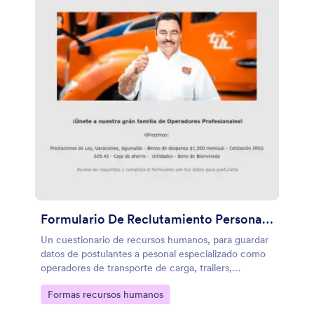
Formulario De Reclutamiento Personal Especializado
Un cuestionario de recursos humanos, para guardar
datos de postulantes a pesonal especializado como
operadores de transporte de carga, trailers,
camiones, montacargas, etc. Modifíque esta plantilla
Go to Category:
Formas recursos humanos
de acuerdo a su actividad u operación.