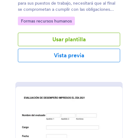
para sus puestos de trabajo, necesitará que al final
se comprometan a cumplir con las obligaciones
adquiridas en el contrato de trabajo y el reglamento
Go to Category:
Formas recursos humanos
de la empresa. Esta plantilla es un buen ejemplo para
que todo se haga en línea.
Usar plantilla
Vista previa