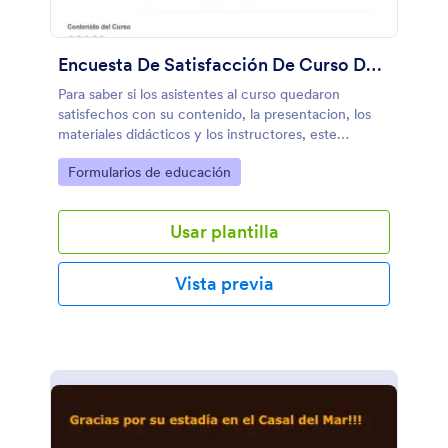
Encuesta De Satisfacción De Curso De Consultoría
Para saber si los asistentes al curso quedaron
satisfechos con su contenido, la presentacion, los
materiales didácticos y los instructores, este
formulario le ayudará incluso a saber si sus
Go to Category:
Formularios de educación
participantes están dispuestos a recomendarlo.
Usar plantilla
Vista previa