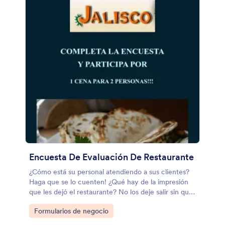
Encuesta De Evaluación De Restaurante
¿Cómo está su personal atendiendo a sus clientes?
Haga que se lo cuenten! ¿Qué hay de la impresión
que les dejó el restaurante? No los deje salir sin que
le den su opinión! Esta plantilla de formulario es útil
Go to Category:
Formularios de negocio
en la industria de hoteles y restaurantes.