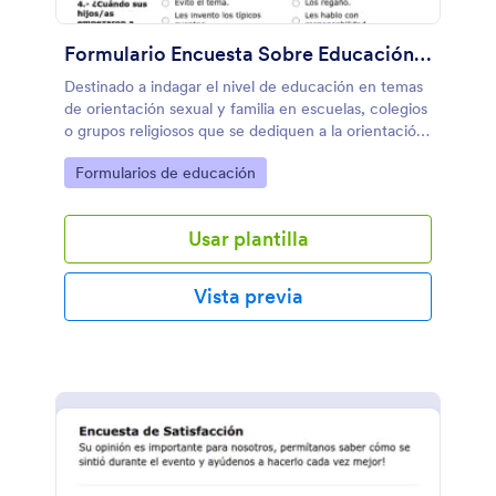
Formulario Encuesta Sobre Educación Sexual, Orientado A Padres De Familia
Destinado a indagar el nivel de educación en temas
de orientación sexual y familia en escuelas, colegios
o grupos religiosos que se dediquen a la orientación
o terapia sicológica familiar.
Go to Category:
Formularios de educación
Usar plantilla
Vista previa