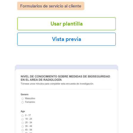
Go to Category:
Formularios de servicio al cliente
Usar plantilla
Vista previa