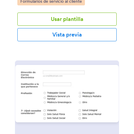
Go to Category:
Formularios de servicio al cliente
Usar plantilla
Vista previa