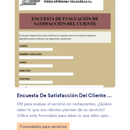
Encuesta De Satisfacción Del Cliente De Restaurante
Útil para evaluar el servicio en restaurantes. ¿Quiere
saber lo que sus clientes piensan de su servicio?
Utilice este formulario para saber lo que ellos opinan
y las áreas en las que puede mejorar.
Go to Category:
Formularios para servicios