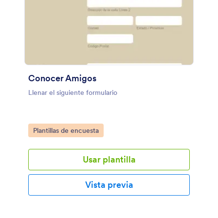
Conocer Amigos
Llenar el siguiente formulario
Go to Category:
Plantillas de encuesta
Usar plantilla
Vista previa