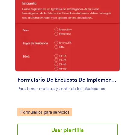
Formulario De Encuesta De Implementación De Gimnasio
Para tomar muestra y sentir de los ciudadanos
Go to Category:
Formularios para servicios
Usar plantilla