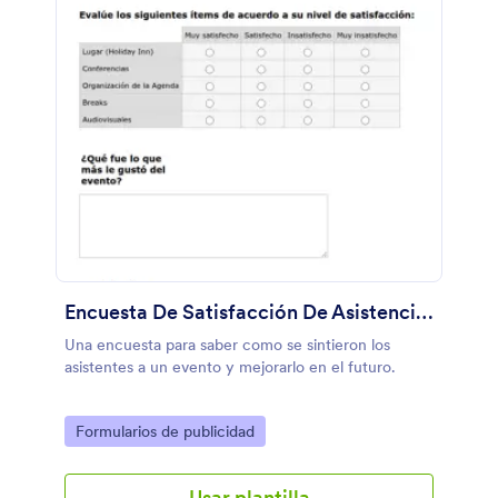
Encuesta De Satisfacción De Asistencia A Evento
Una encuesta para saber como se sintieron los
asistentes a un evento y mejorarlo en el futuro.
Go to Category:
Formularios de publicidad
Usar plantilla