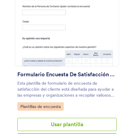
Formulario Encuesta De Satisfacción Al Cliente
Esta plantilla de formulario de encuesta de
satisfacción del cliente está diseñada para ayudar a
las empresas y organizaciones a recopilar valiosos
comentarios y evaluar el nivel de satisfacción de los
Go to Category:
Plantillas de encuesta
clientes con sus productos, servicios o experiencia
en general.
Usar plantilla