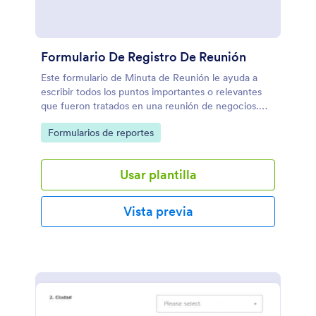
Formulario De Registro De Reunión
Este formulario de Minuta de Reunión le ayuda a
escribir todos los puntos importantes o relevantes
que fueron tratados en una reunión de negocios.
También toma nota de cada participante y cómo fue
Go to Category:
Formularios de reportes
cerrada, utilícelo para todas sus reuniones y tenga
todo organizado.
Usar plantilla
Vista previa