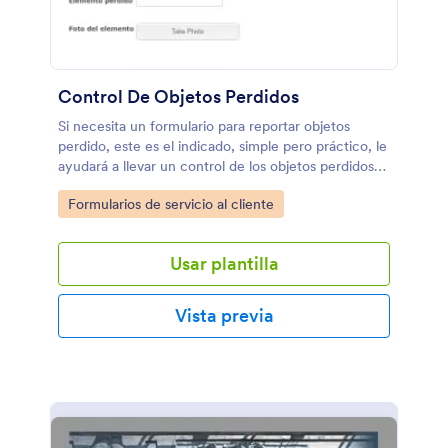
Control De Objetos Perdidos
Si necesita un formulario para reportar objetos
perdido, este es el indicado, simple pero práctico, le
ayudará a llevar un control de los objetos perdidos
por sus clientes, en su escuela o lugar de trabajo.
Go to Category:
Formularios de servicio al cliente
Usar plantilla
Vista previa