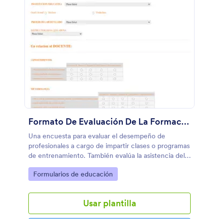
Formato De Evaluación De La Formación Profesional
Una encuesta para evaluar el desempeño de
profesionales a cargo de impartir clases o programas
de entrenamiento. También evalúa la asistencia del
alumno y el desempeño del grupo asistente.
Go to Category:
Formularios de educación
Usar plantilla