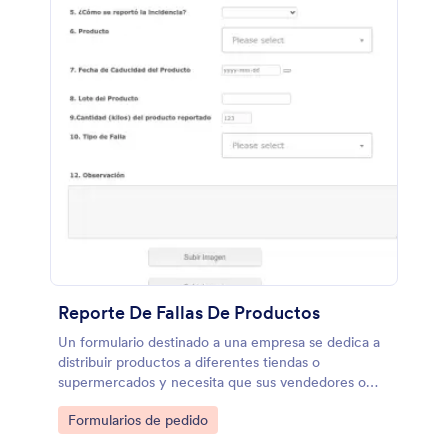
Reporte De Fallas De Productos
Un formulario destinado a una empresa se dedica a
distribuir productos a diferentes tiendas o
supermercados y necesita que sus vendedores o
clientes reporten fallas encontradas en los
Go to Category:
Formularios de pedido
productos tales como empaques rotos, producto
vencido, hongos, partes defectuosas, entre muchas