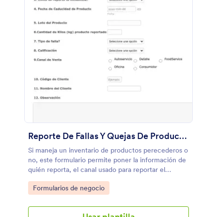
Reporte De Fallas Y Quejas De Productos En Inventario
Si maneja un inventario de productos perecederos o
no, este formulario permite poner la información de
quién reporta, el canal usado para reportar el
incidente y demás detalles como caducidad, peso y
Go to Category:
Formularios de negocio
tipos de fallas.
Usar plantilla