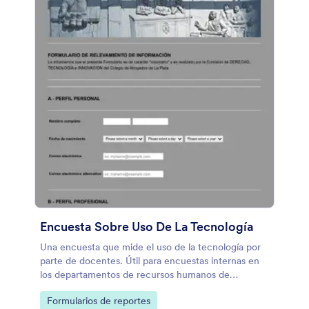
Encuesta Sobre Uso De La Tecnología
Una encuesta que mide el uso de la tecnología por
parte de docentes. Útil para encuestas internas en
los departamentos de recursos humanos de
universidades y colegios, para saber si se necesita
Go to Category:
Formularios de reportes
impartir capacitación a profesores en áreas