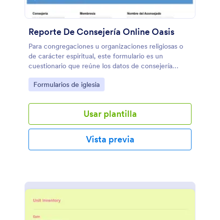
Reporte De Consejería Online Oasis
Para congregaciones u organizaciones religiosas o
de carácter espiritual, este formulario es un
cuestionario que reúne los datos de consejería
impartida en una congregación, nombre del
Go to Category:
Formularios de iglesia
aconsejado y del consejero y su tipo de cargo
dentro de la comunidad religiosa, espacio para
describir la problemática y tipo de consejo
Usar plantilla
impartido. Tiene una lista sugerida de tareas para el
aconsejado como días de ayuno, involucrarse en
actividades, entre otros. Incluso puede establecer
Vista previa
una cita de próxima consejería.