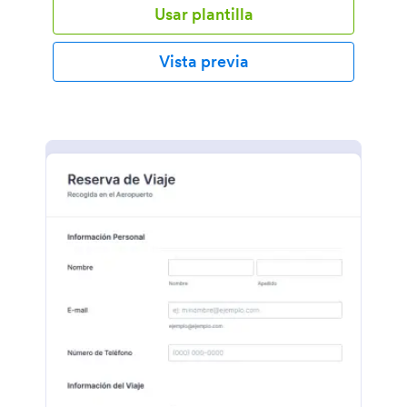
Usar plantilla
de reserva con nuestra plantilla gratuita de reservas
de taxis - podéis personalizarla y ponerla en
segundos! Simplemente, arrastrad y soltad para
Vista previa
obtener el look de lo que queréis, integradla con las
apps de terceros que disponemos y unirla a vuestra
página web para empezar a reservar rutas en taxi
para vuestros clientes. Al utilizar un formulario
online de reserva, en lugar de llamar o hacerlo por
email, podréis llegar a una audiencia mayor, podéis
hacerlo incluso más fácil para vuestros clientes
poder reservar con vuestra compañía, e incrementar
el número de reservas que realizáis.¡Cada compañía
de taxis es única, con lo que podéis diseñarlo con
vuestra imagen corporativa utilizando el creador de
formularios de Jotform de fácil uso! Únicamente,
debéis arrastrar y soltar los campos del formulario y
reorganizar la plantilla, subid vuestro logo de la
compañía o nuevo fondo de imagen, escoged un
tema que más os guste para empezar. Podéis incluso
recopilar pagos para las reservas con los
procesadores de pago confiables que tenemos a
nuestra disposición, como Square, Stripe, o PayPal,