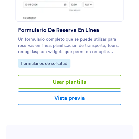
Formulario De Reserva En Línea
Un formulario completo que se puede utilizar para
reservas en línea, planificación de transporte, tours,
recogidas; con widgets que permiten recopilar
cualquier información, servicios de localización,
Go to Category:
Formularios de solicitud
selección de fecha y hora, áreas de sugerencias y
mucho más.
Usar plantilla
Vista previa