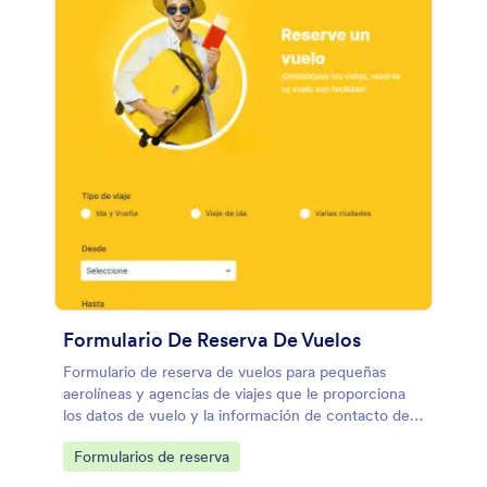
Formulario De Reserva De Vuelos
Formulario de reserva de vuelos para pequeñas
aerolíneas y agencias de viajes que le proporciona
los datos de vuelo y la información de contacto de
sus clientes. Impulse el negocio de su aerolínea e
Go to Category:
Formularios de reserva
impresione a sus clientes con su eficacia.