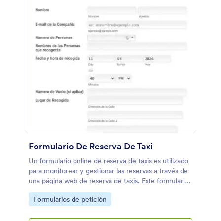
Formulario De Reserva De Taxi
Un formulario online de reserva de taxis es utilizado
para monitorear y gestionar las reservas a través de
una página web de reserva de taxis. Este formulario
de reservas incluye la información de contacto del
Go to Category:
Formularios de petición
cliente, número de invitados y detalles de recogida.
¡Tanto si eres propietario de la compañía de taxi,
como si gestionas la compañía, agilizad el proceso