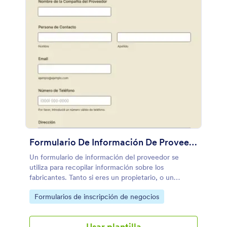
Formulario De Información De Proveedores
Un formulario de información del proveedor se
utiliza para recopilar información sobre los
fabricantes. Tanto si eres un propietario, o un
miembro del equipo de compras, podéis utilizar este
Go to Category:
Formularios de inscripción de negocios
formulario de información de proveedores para así
llevar un control de los fabricantes que disponéis a
los que compráis materiales y producto. Cread un
Usar plantilla