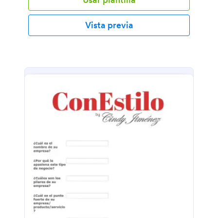
formulario que encaje con vuestro negocio, y
compartidlo en vuestra página web - podéis enviar
el link directamente a los proveedores para que lo
Vista previa
rellenen o ponerlo en una web para que lo rellenen
a su ritmo.Si os gustaría mantener la información
actualizada de vuestros proveedores, podéis incluso
sincronizar los envíos a vuestras plataformas de
almacenaje, como pueden ser Google Drive o
Dropbox. Y si queréis renombrar los campos, añadid
un logo, o añadid preguntas extra para recopilar
mayor información, ¡Utilizad el Creador de
Formularios de Jotform para obtener el diseño que
queráis! Recopilad la información que necesitáis
sobre los proveedores con el formulario de
información de proveedores.