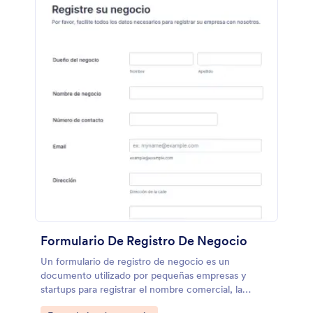
formulario de colaboraciones, no os tomará nada de
tiempo, con un par de clics, podéis utilizar nuestro
Creador de Formularios y añadir campos al
formulario y widgets, podéis también actualizar el
diseño para que coincida con vuestro branding e
incluso podéis configurar las +100 integraciones que
tenemos disponibles con Apps populares. Teniendo
este formulario de aplicación a colaboraciones,
demostraréis el profesionalismo y que vuestra
compañía es seria cuando se plantea llevar el
crecimiento a otro nivel.
Formulario De Registro De Negocio
Un formulario de registro de negocio es un
documento utilizado por pequeñas empresas y
startups para registrar el nombre comercial, la
ubicación y la información de contacto.