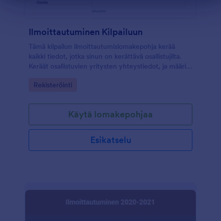
Ilmoittautuminen Kilpailuun
Tämä kilpailun ilmoittautumislomakepohja kerää
kaikki tiedot, jotka sinun on kerättävä osallistujilta.
Keräät osallistuvien yritysten yhteystiedot, ja määritä
maksutapa osallistumismaksuille. Tämä lomake on
Go to Category:
Rekisteröinti
täysin muokattavissa, ja se on hyödyllinen
kaikenlaisten kilpailujen järjestämiseen, mukaan
lukien niin start up -kilpailut, bändikilpailut,
Käytä lomakepohjaa
kehonrakennus- ja kuntokilpailut, lahjakkuusnäyttelyt
ja paljon muuta. Innosta osallistujat osallistumaan
kilpailuun tekemällä lomakkeesta näköisesi. Lisää
Esikatselu
värejä, fontteja, kuvia, logoja ja muuta.