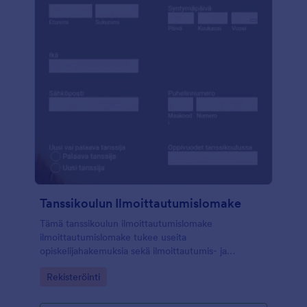
Tanssikoulun Ilmoittautumislomake
Tämä tanssikoulun ilmoittautumislomake
ilmoittautumislomake tukee useita
opiskelijahakemuksia sekä ilmoittautumis- ja
lukukausimaksuja automaattisilla laskentatoiminnoilla.
Go to Category:
Rekisteröinti
Lomakepohja koostuu useista osioista, jotka antavat
sinulle vanhempien tiedot, yhteystiedot
hätätilanteessa, opiskelijan tiedot, laskutuksen ja