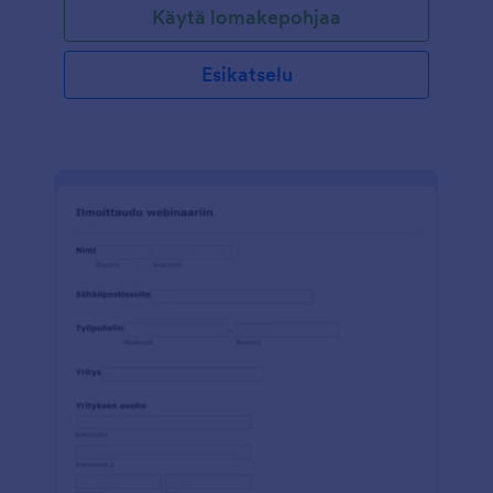
Käytä lomakepohjaa
maksutiedot. Voit mukauttaa lomakepohjaa useilla
JotFormin työkaluilla ja integraatioilla, kerätä
maksuja lomakkeen kautta ja joko upottaa sen
Esikatselu
verkkosivustoosi tai käyttää sitä erillisenä
lomakkeena.