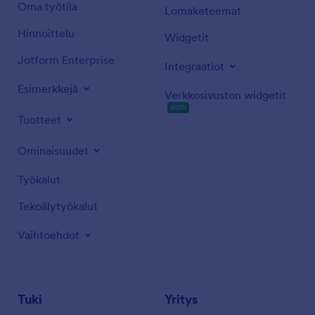
Oma työtila
Lomaketeemat
Hinnoittelu
Widgetit
Jotform Enterprise
Integraatiot
Esimerkkejä
Verkkosivuston widgetit
UUSI
Tuotteet
Ominaisuudet
Työkalut
Tekoälytyökalut
Vaihtoehdot
Tuki
Yritys