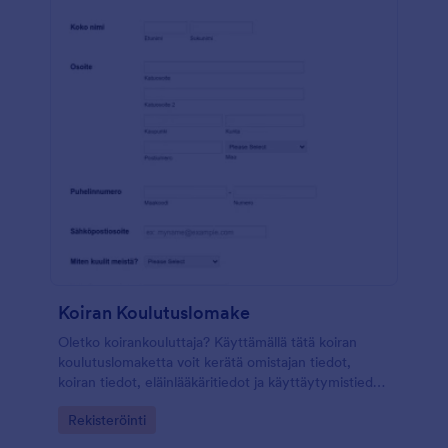
Koiran Koulutuslomake
Oletko koirankouluttaja? Käyttämällä tätä koiran
koulutuslomaketta voit kerätä omistajan tiedot,
koiran tiedot, eläinlääkäritiedot ja käyttäytymistiedot,
kuten mitkä komennot toimivat parhaiten ja kuka
Go to Category:
Rekisteröinti
perheenjäsen hallitsee koiraa parhaiten.