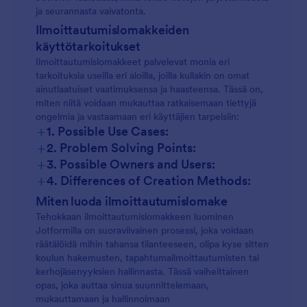
ja seurannasta vaivatonta.
Ilmoittautumislomakkeiden
käyttötarkoitukset
Ilmoittautumislomakkeet palvelevat monia eri
tarkoituksia useilla eri aloilla, joilla kullakin on omat
ainutlaatuiset vaatimuksensa ja haasteensa. Tässä on,
miten niitä voidaan mukauttaa ratkaisemaan tiettyjä
ongelmia ja vastaamaan eri käyttäjien tarpeisiin:
+
1. Possible Use Cases:
+
2. Problem Solving Points:
+
3. Possible Owners and Users:
+
4. Differences of Creation Methods:
Miten luoda ilmoittautumislomake
Tehokkaan ilmoittautumislomakkeen luominen
Jotformilla on suoraviivainen prosessi, joka voidaan
räätälöidä mihin tahansa tilanteeseen, olipa kyse sitten
koulun hakemusten, tapahtumailmoittautumisten tai
kerhojäsenyyksien hallinnasta. Tässä vaiheittainen
opas, joka auttaa sinua suunnittelemaan,
mukauttamaan ja hallinnoimaan