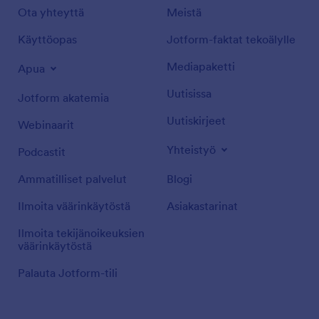
Ota yhteyttä
Meistä
Käyttöopas
Jotform-faktat tekoälylle
Mediapaketti
Apua
Uutisissa
Jotform akatemia
Uutiskirjeet
Webinaarit
Yhteistyö
Podcastit
Ammatilliset palvelut
Blogi
Ilmoita väärinkäytöstä
Asiakastarinat
Ilmoita tekijänoikeuksien
väärinkäytöstä
Palauta Jotform-tili