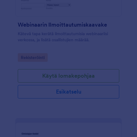
Webinaarin Ilmoittautumiskaavake
Kätevä tapa kerätä ilmoittautumisia webinaariisi
verkossa, ja lisätä osallistujien määrää.
Go to Category:
Rekisteröinti
Käytä lomakepohjaa
Esikatselu