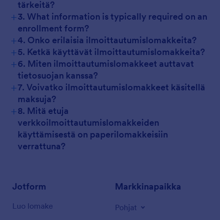
tärkeitä?
+
3. What information is typically required on an
enrollment form?
+
4. Onko erilaisia ilmoittautumislomakkeita?
+
5. Ketkä käyttävät ilmoittautumislomakkeita?
+
6. Miten ilmoittautumislomakkeet auttavat
tietosuojan kanssa?
+
7. Voivatko ilmoittautumislomakkeet käsitellä
maksuja?
+
8. Mitä etuja
verkkoilmoittautumislomakkeiden
käyttämisestä on paperilomakkeisiin
verrattuna?
Jotform
Markkinapaikka
Luo lomake
Pohjat