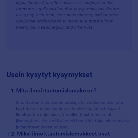
legal, financial, or other advice, or implying that the
forms are legally valid in all or any jurisdictions. Before
using any such form, consult an attorney and/or other
applicable professionals to make sure that the form
meets your needs, legally and otherwise.
Usein kysytyt kysymykset
-
1. Mitä ilmoittautumislomake on?
Ilmoittautumislomake on asiakirja tai verkkolomake, jota
käytetään keräämään tietoja henkilöiltä, jotka haluavat
ilmoittautua ohjelmaan, kurssille, tapahtumaan tai
jäsenyyteen. Se kerää yleensä henkilötietoja, mieltymyksiä
ja tarvittavat suostumukset.
+
2. Miksi ilmoittautumislomakkeet ovat