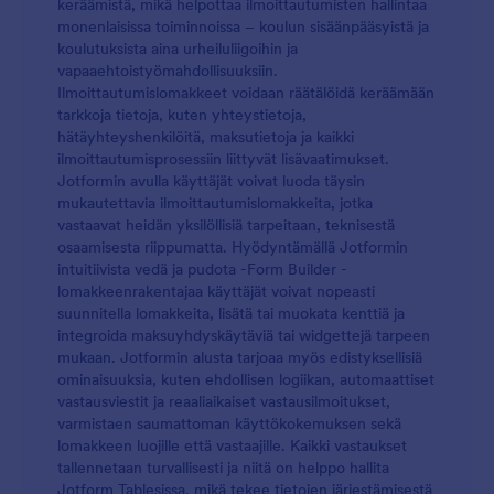
keräämistä, mikä helpottaa ilmoittautumisten hallintaa
monenlaisissa toiminnoissa – koulun sisäänpääsyistä ja
koulutuksista aina urheiluliigoihin ja
vapaaehtoistyömahdollisuuksiin.
Ilmoittautumislomakkeet voidaan räätälöidä keräämään
tarkkoja tietoja, kuten yhteystietoja,
hätäyhteyshenkilöitä, maksutietoja ja kaikki
ilmoittautumisprosessiin liittyvät lisävaatimukset.
Jotformin avulla käyttäjät voivat luoda täysin
mukautettavia ilmoittautumislomakkeita, jotka
vastaavat heidän yksilöllisiä tarpeitaan, teknisestä
osaamisesta riippumatta. Hyödyntämällä Jotformin
intuitiivista vedä ja pudota -Form Builder -
lomakkeenrakentajaa käyttäjät voivat nopeasti
suunnitella lomakkeita, lisätä tai muokata kenttiä ja
integroida maksuyhdyskäytäviä tai widgettejä tarpeen
mukaan. Jotformin alusta tarjoaa myös edistyksellisiä
ominaisuuksia, kuten ehdollisen logiikan, automaattiset
vastausviestit ja reaaliaikaiset vastausilmoitukset,
varmistaen saumattoman käyttökokemuksen sekä
lomakkeen luojille että vastaajille. Kaikki vastaukset
tallennetaan turvallisesti ja niitä on helppo hallita
Jotform Tablesissa, mikä tekee tietojen järjestämisestä