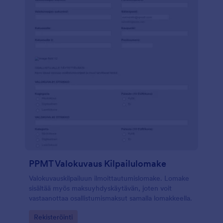
PPMT Valokuvaus Kilpailulomake
Valokuvauskilpailuun ilmoittautumislomake. Lomake
sisältää myös maksuyhdyskäytävän, joten voit
vastaanottaa osallistumismaksut samalla lomakkeella.
Go to Category:
Rekisteröinti