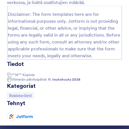
verkossa, ja lisätä osallistujien määrää.
Disclaimer: The form templates here are for
Esikatselu
informational purposes only. Jotform is not providing
legal, financial, or other advice, or implying that the
forms are legally valid in all or any jurisdictions. Before
using any such form, consult an attorney and/or other
applicable professionals to make sure that the form
meets your needs, legally and otherwise.
Tiedot
**14**
Kopiota
Viimeisin päivityspäivä:
11. toukokuuta 2026
Kategoriat
Siirry kategoriaan:
Rekisteröinti
Tehnyt
Jotform
Dialogin loppu