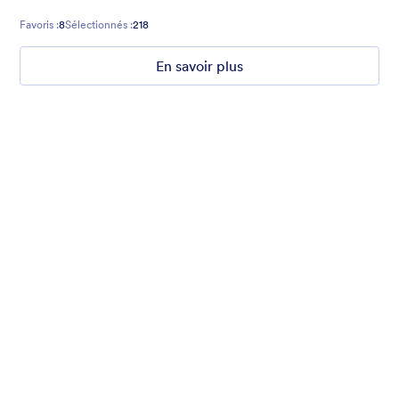
Favoris :
8
Sélectionnés :
218
En savoir plus
2017 Party
Form theme for New Year. Mobile responsive with fancy
header!
Favoris :
2
Sélectionnés :
45