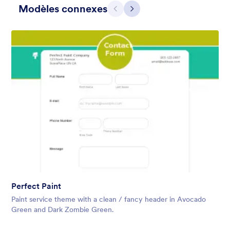
Modèles connexes
Précédent
Suivant
Dear Santa
Form theme for Christmas. The fancy header that looks like a
Christmas card adds a nice touch to the form.
Perfect Paint
Favoris :
4
Sélectionnés :
78
Paint service theme with a clean / fancy header in Avocado
En savoir plus
Green and Dark Zombie Green.