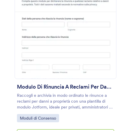
Modulo Di Rinuncia A Reclami Per Danni A Proprietà
Raccogli e archivia in modo ordinato le rinunce a
reclami per danni a proprietà con una plantilla di
modulo Jotform, ideale per privati, amministratori e
piccole imprese che devono gestire accordi e
Go to Category:
Moduli di Consenso
raccolta dati online.