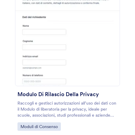
Modulo Di Rilascio Della Privacy
Raccogli e gestisci autorizzazioni all’uso dei dati con
il Modulo di liberatoria per la privacy, ideale per
scuole, associazioni, studi professionali e aziende
che devono documentare consensi e validità in
Go to Category:
Moduli di Consenso
modo ordinato.