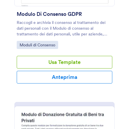
Modulo Di Consenso GDPR
Raccogli e archivia il consenso al trattamento dei
dati personali con il Modulo di consenso al
trattamento dei dati personali, utile per aziende,
associazioni e professionisti che vogliono gestire
Go to Category:
Moduli di Consenso
autorizzazioni e preferenze di contatto online.
Usa Template
Anteprima