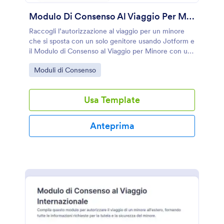
Modulo Di Consenso Al Viaggio Per Minore Con Un Solo Genitore
Raccogli l’autorizzazione al viaggio per un minore
che si sposta con un solo genitore usando Jotform e
il Modulo di Consenso al Viaggio per Minore con un
Solo Genitore, ideale per famiglie e tutori che
Go to Category:
Moduli di Consenso
vogliono gestire la raccolta dati online.
Usa Template
Anteprima