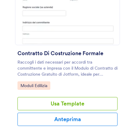
Contratto Di Costruzione Formale
Raccogli i dati necessari per accordi tra
committente e impresa con il Modulo di Contratto di
Costruzione Gratuito di Jotform, ideale per
ristrutturazioni e lavori edili con raccolta dati e invio
Go to Category:
Moduli Edilizia
del modulo online.
Usa Template
Anteprima