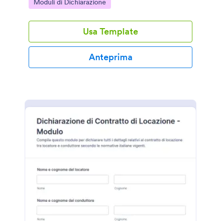
Go to Category:
Moduli di Dichiarazione
modulo.
Usa Template
Anteprima