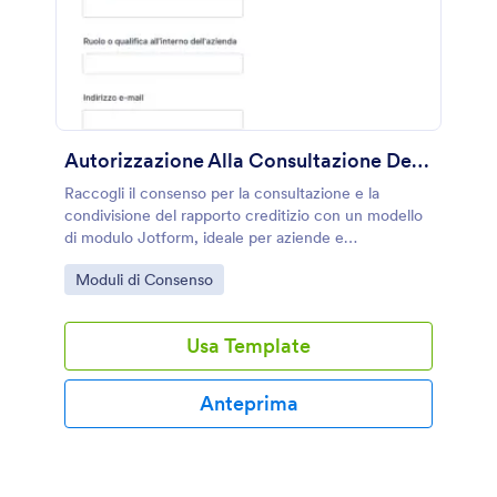
Autorizzazione Alla Consultazione Del Rapporto Creditizio
Raccogli il consenso per la consultazione e la
condivisione del rapporto creditizio con un modello
di modulo Jotform, ideale per aziende e
professionisti che gestiscono richieste interne e
Go to Category:
Moduli di Consenso
verifiche commerciali.
Usa Template
Anteprima