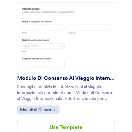
Modulo Di Consenso Al Viaggio Internazionale
Raccogli e archivia le autorizzazioni al viaggio
internazionale per minori con il Modulo di Consenso
al Viaggio Internazionale di Jotform, ideale per
famiglie, scuole e associazioni che gestiscono
Go to Category:
Moduli di Consenso
partenze e accompagnatori.
Usa Template