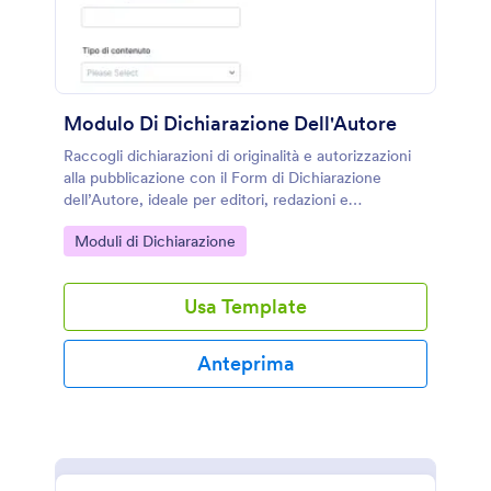
Modulo Di Dichiarazione Dell'Autore
Raccogli dichiarazioni di originalità e autorizzazioni
alla pubblicazione con il Form di Dichiarazione
dell’Autore, ideale per editori, redazioni e
organizzatori di concorsi che vogliono semplificare
Go to Category:
Moduli di Dichiarazione
la raccolta dati online.
Usa Template
Anteprima