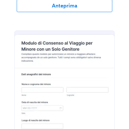
tuo logo, le informazioni sul tuo lavoro e persino
Anteprima
inserire foto e video. Sei un editore, un venditore o
un distributore di contenuti digitali? Potresti aver
bisogno di un Modulo di Dichiarazione Copyright
gratuito per proteggere i tuoi beni! Sia che tu sia un
individuo o un'organizzazione, proteggi i tuoi
contenuti - e i tuoi diritti - con questo modulo
gratuito di Jotform. Compilando il modulo e
condividendolo con i tuoi clienti, proteggerai il tuo
lavoro dall'utilizzo senza autorizzazione. Sincronizza i
dati su Dropbox, Google Drive e altre applicazioni,
oppure inviali direttamente alla tua casella di posta
elettronica in formato PDF. Tutto grazie alle oltre
100 integrazioni disponibili gratuitamente.