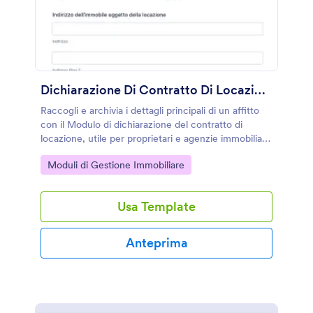
Dichiarazione Di Contratto Di Locazione Modulo
Raccogli e archivia i dettagli principali di un affitto
con il Modulo di dichiarazione del contratto di
locazione, utile per proprietari e agenzie immobiliari
che vogliono gestire online la raccolta dati e le
Go to Category:
Moduli di Gestione Immobiliare
risposte.
Usa Template
Anteprima