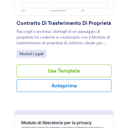
Contratto Di Trasferimento Di Proprietà
Raccogli e archivia i dettagli di un passaggio di
proprietà tra cedente e cessionario con il Modulo di
trasferimento di proprietà di Jotform, ideale per
privati e attività che gestiscono trasferimenti di beni
Go to Category:
Moduli Legali
e documentazione di raccolta dati.
Usa Template
Anteprima