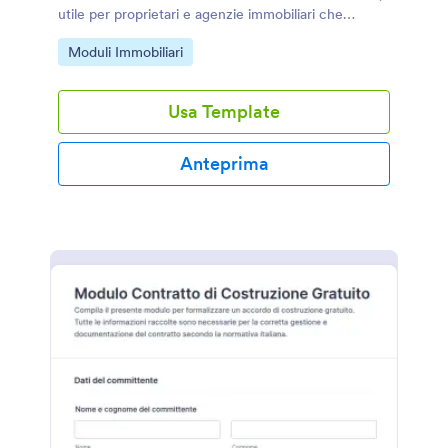
utile per proprietari e agenzie immobiliari che
vogliono gestire accordi e raccogliere risposte al
Go to Category:
Moduli Immobiliari
modulo online.
Usa Template
Anteprima