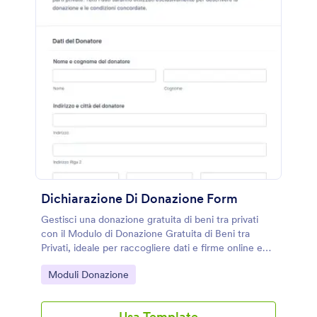
Dichiarazione Di Donazione Form
Gestisci una donazione gratuita di beni tra privati
con il Modulo di Donazione Gratuita di Beni tra
Privati, ideale per raccogliere dati e firme online e
conservare una conferma chiara delle condizioni
Go to Category:
Moduli Donazione
concordate.
Usa Template