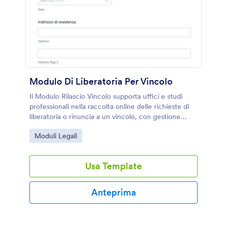
Modulo Di Liberatoria Per Vincolo
Il Modulo Rilascio Vincolo supporta uffici e studi
professionali nella raccolta online delle richieste di
liberatoria o rinuncia a un vincolo, con gestione
ordinata della risposta in Jotform e invio del modulo
Go to Category:
Moduli Legali
tracciabile.
Usa Template
Anteprima