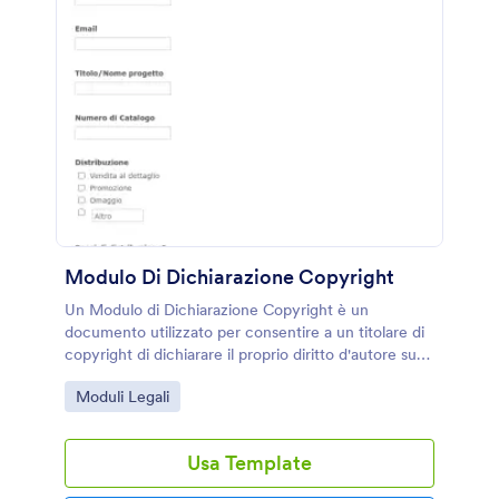
Modulo Di Dichiarazione Copyright
Un Modulo di Dichiarazione Copyright è un
documento utilizzato per consentire a un titolare di
copyright di dichiarare il proprio diritto d'autore su
determinati contenuti. Se sei un'artista, uno scrittore
Go to Category:
Moduli Legali
o un produttore, utilizza il nostro modulo per
rivendicare i tuoi diritti d'autore semplicemente
compilandolo! È sufficiente personalizzare il nostro
Usa Template
modello per adattarlo alle tue esigenze con il
Costruttore di Moduli di Jotform. Puoi aggiungere il