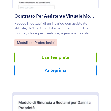
Contratto Per Assistente Virtuale Modulo
Raccogli i dettagli di un incarico con assistente
virtuale, definisci condizioni e firme in un unico
modulo, ideale per freelance, agenzie e piccole
aziende che vogliono una gestione ordinata degli
Go to Category:
Moduli per Professionisti
accordi con Jotform.
Usa Template
Anteprima