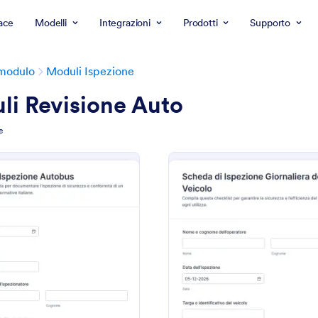
ace
Modelli
Integrazioni
Prodotti
Supporto
 modulo
Moduli Ispezione
li Revisione Auto
e
: Modulo Di Ispezione Del Veicolo
: S
Anteprima
Anteprima