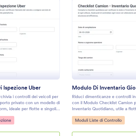
: Modulo Di Ispezione Uber
: M
Anteprima
Anteprima
i Ispezione Uber
chivia i controlli dei veicoli per
Riduci dimenticanze e controlli i
asporto privato con un modello di
con il Modulo Checklist Camion 
rm, ideale per flotte e singoli
Inventario Quotidiano, utile a flott
he vogliono organizzare la
per registrare verifiche pre-part
gory:
Go to Category:
ezione
Moduli Liste di Controllo
 delle ispezioni.
centralizzare le risposta con Jotf