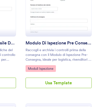
 Fuoco Form
odulo Di Ispezione Mensile Del Veicolo
: Modulo Di Ispezion
Anteprima
Modulo Di Ispezione Mensile Del Veicolo
Modulo Di Ispezione Pre Consegna
diche del
Raccogli e archivia i controlli prima della
i controllo
consegna con il Modulo di Ispezione Pre-
e per
Consegna, ideale per logistica, rivenditori e
 e
noleggiatori che vogliono documentare lo
Go to Category:
Moduli Ispezione
o una
stato del bene e la consegna con Jotform.
Usa Template