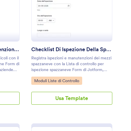
ista Di Controllo Manutenzione Van
: Checklist Di Ispezi
Anteprima
Lista Di Controllo Manutenzione Van
Checklist Di Ispezione Della Spazzaneve
icoli con il
Registra ispezioni e manutenzioni dei mezzi
ne Form di
spazzaneve con la Lista di controllo per
 aziende
ispezione spazzaneve Form di Jotform,
à agli
ideale per comuni e gestori di flotte che
Go to Category:
Moduli Liste di Controllo
vogliono centralizzare la raccolta dati e le
risposte online.
Usa Template