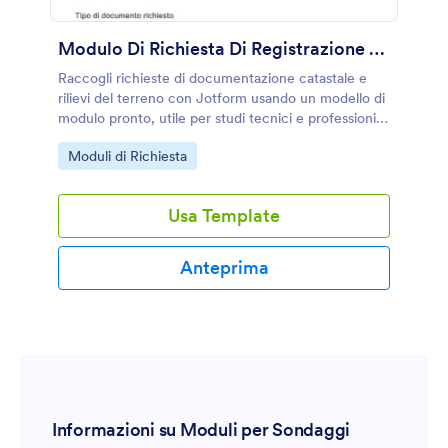
Modulo Di Richiesta Di Registrazione Di Rilievi Territoriali
Raccogli richieste di documentazione catastale e
rilievi del terreno con Jotform usando un modello di
modulo pronto, utile per studi tecnici e professionisti
che vogliono centralizzare la data collection e
Go to Category:
Moduli di Richiesta
gestire ogni risposta in modo ordinato.
Usa Template
Anteprima
Informazioni su Moduli per Sondaggi