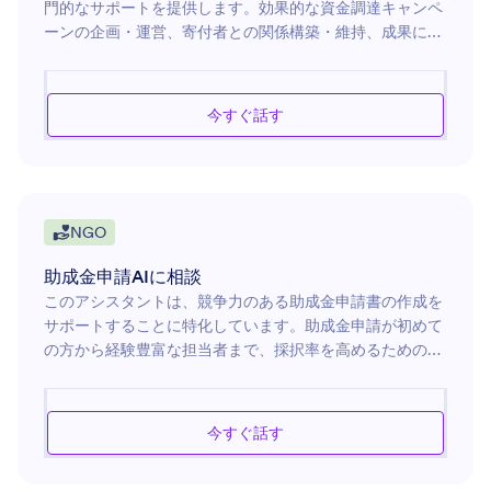
門的なサポートを提供します。効果的な資金調達キャンペ
営業
9
ーンの企画・運営、寄付者との関係構築・維持、成果につ
ながる資金調達イベントの実施に関する実践的なアドバイ
プロジェクト管理
5
スを提供します。資金調達活動を最大限に活用し、寄付額
の増加と寄付者満足度の向上を実現するために必要なツー
カスタマーサポート
2
今すぐ話す
ルや戦略を提案します。提案書の作成、ファンドレイジン
グソフトウェアの活用、資金調達の進捗管理まで、目標達
ファイナンス
4
成に向けて幅広くサポートします。
イベント企画
6
NGO
データ
2
助成金申請AIに相談
Eコマース
このアシスタントは、競争力のある助成金申請書の作成を
3
サポートすることに特化しています。助成金申請が初めて
小売・販売
の方から経験豊富な担当者まで、採択率を高めるための実
5
践的なアドバイスやノウハウを提供します。助成金の募集
IT
要項の理解から、分かりやすく説得力のある申請書へのブ
1
ラッシュアップまで、助成金獲得を目指す方にとって頼れ
今すぐ話す
ビジネス
るパートナーです。また、応募可能な助成金の調査、申請
7
内容の構成、資金提供団体の要件に沿った申請書作成な