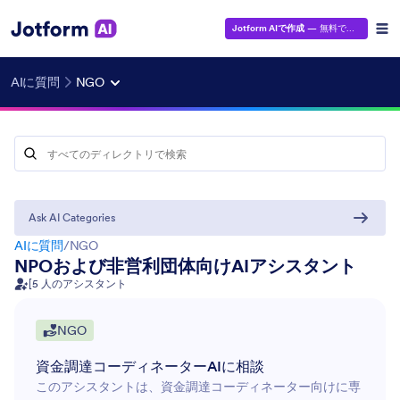
Jotform AIで作成
— 無料です！
AIに質問
NGO
Ask AI Categories
AIに質問
/
NGO
NPOおよび非営利団体向けAIアシスタント
[5 人のアシスタント
NGO
HR
13
資金調達コーディネーターAIに相談
マーケティング
35
このアシスタントは、資金調達コーディネーター向けに専