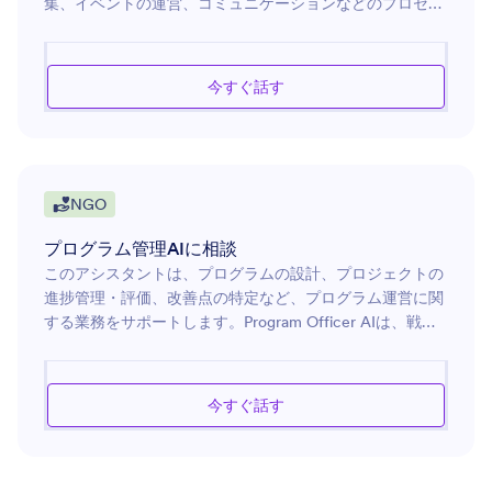
集、イベントの運営、コミュニケーションなどのプロセス
を効率化するのに役立ちます。参加者が必要な情報をスム
ーズに共有できるよう支援し、ボランティア体験の向上を
目指します。また、ボランティア一人ひとりに適した役割
今すぐ話す
の割り当て、スケジュール管理、必要なリソースの調整を
支援することで、地域貢献活動やコミュニティプロジェク
トの円滑な運営を実現します。さらに、ボランティアの参
加状況やフィードバックの記録・管理をサポートし、継続
的な改善につなげます。
NGO
プログラム管理AIに相談
このアシスタントは、プログラムの設計、プロジェクトの
進捗管理・評価、改善点の特定など、プログラム運営に関
する業務をサポートします。Program Officer AIは、戦略
立案、ステークホルダーとのコミュニケーション、リソー
ス管理に関するアドバイスを提供し、プログラムの目標を
効率的かつ効果的に達成できるよう支援します。また、ベ
今すぐ話す
ストプラクティスや革新的な戦略に関する知見を提供し、
プログラムの成果向上をサポートします。