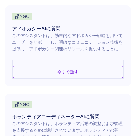
一般
ど、申請プロセス全体をサポートします。
5
NGO
5
NGO
ヘルスケア
4
アドボカシーAIに質問
このアシスタントは、効果的なアドボカシー戦略を用いて
クリエイティブ
2
ユーザーをサポートし、明瞭なコミュニケーション技術を
提供し、アドボカシー関連のリソースを提供することに専
リーガル
3
念しています。その機能は、個人や組織がアドボカシー活
動を開発し、洗練するのを支援し、政策に影響を与え、認
ホスピタリティ
4
識を高め、社会変革を効果的に推進することを可能にしま
今すぐ話す
す。影響力のあるメッセージの作成、ステークホルダーと
教育
4
の関係構築、デジタルプラットフォームを活用した情報発
信など、アドボカシーの実践に基づいたアドバイスを提供
不動産
4
し、活動の目的達成を後押しします。
NGO
ボランティアコーディネーターAIに質問
このアシスタントは、ボランティア活動の調整および管理
を支援するために設計されています。ボランティアの募