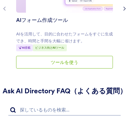
AIフォーム作成ツール
AIを活用して、目的に合わせたフォームをすぐに生成
でき、時間と手間を大幅に省けます。
AI搭載
ビジネス向けAIツール
ツールを使う
AI
フ
ォ
ー
ム
作
Ask AI Directory FAQ（よくある質問）
成
ツ
ー
ル