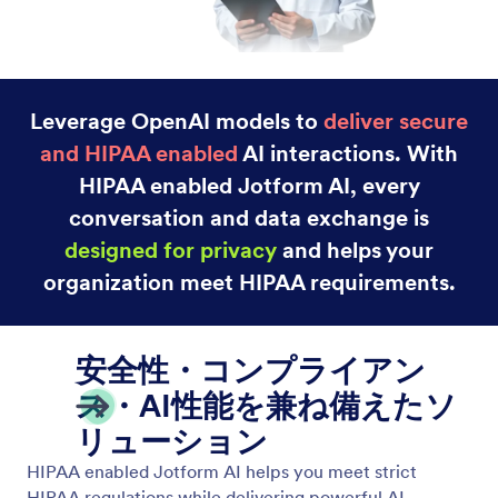
GDPRコンプライアンス
Jotform AIには、データセキュリティ、ユーザープ
ライバシー、規制遵守を優先するGDPR対応機能が含
まれています。