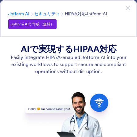
開始
Jotform AIで作成
— 無料です！
カテゴリー
Jotform AI
セキュリティ
HIPAA対応Jotform AI
Jotform AIで作成（無料）
Security
Jotformは、あなたのデータの安全を守ることに常に注
力しています。AIエージェントにも同じレベルのセキュ
リティ対策を導入しています。
すべての機能で検索
機能カテゴリー
カテゴリー
Jotform AI
セキュリティ