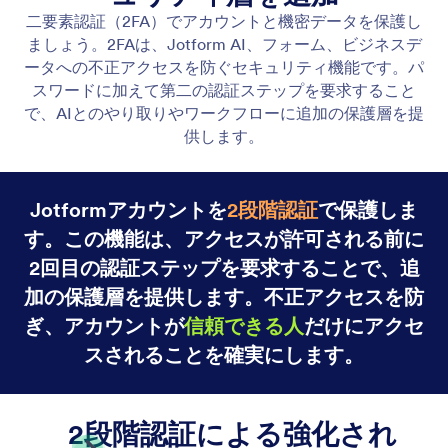
GDPRコンプライアンス
Jotform AIには、データセキュリティ、ユーザープ
ライバシー、規制遵守を優先するGDPR対応機能が含
まれています。