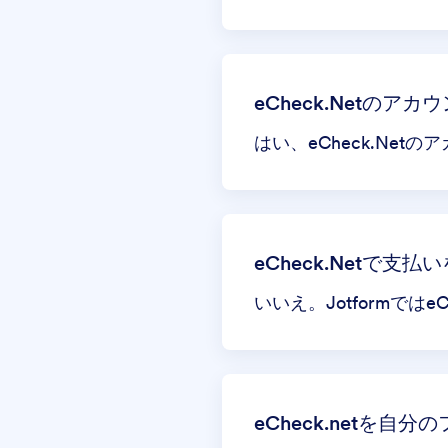
eCheck.Netのア
はい、eCheck.Ne
eCheck.Netで
いいえ。Jotformで
eCheck.netを