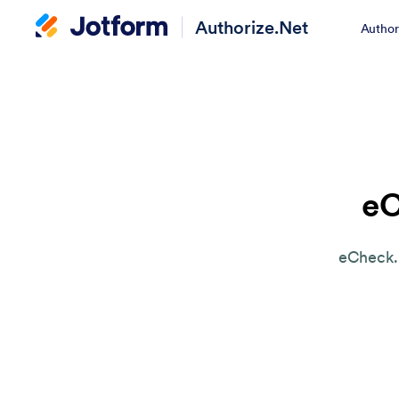
Authorize.Net
Author
e
eChe