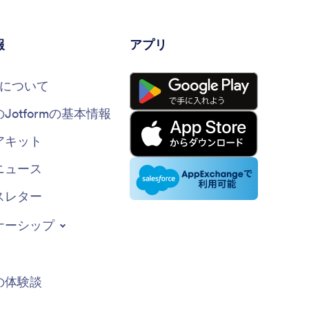
報
アプリ
rmについて
のJotformの基本情報
アキット
ニュース
スレター
ナーシップ
の体験談