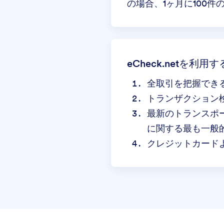
の場合、1ヶ月に100
eCheck.netを利
全取引を把握でき
トランザクション
最新のトランスポー
に関する最も一般
クレジットカードよ