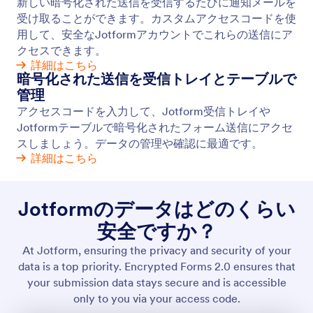
PCIコンプライアンス
JotformのPCI準拠オンラインフォームで安全な決済
を。商品の販売、寄付の募集、定期購読の設定など
を安全かつ確実に行えます。