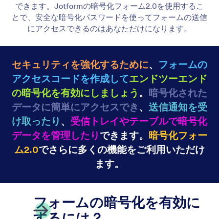
HIPAAコンプライアンス
HIPAA対応のフォームを使用して、患者データを安
全に収集します。