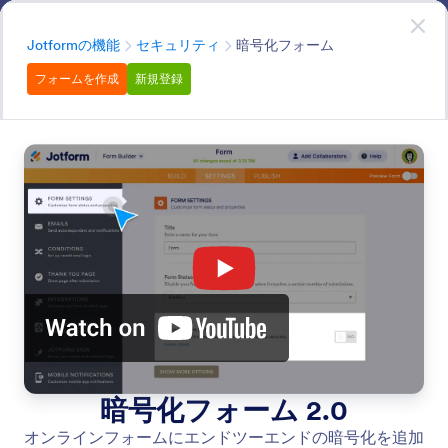
開始
無料で登録
カテゴリー
Jotformの機能
セキュリティ
暗号化フォーム
フォームを作成
新規登録
Security
Jotformの強力なセキュリティ機能でデータを守りまし
ょう。フォームを暗号化し、パスワードで保護すること
で、スパムやサードパーティのリスクを防ぎます。
すべての機能を検索
機能カテゴリー
カテゴリー
Jotformの機能
セキュリティ