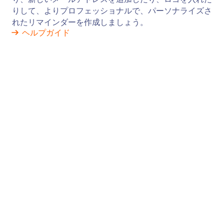
リマインダーメール
オンラインフォームへの入力が必要な人にJotformの
リマインダーメールを自動送信。受信者の追加、メ
ール内容のカスタマイズ、スケジュールの設定な
ど、コーディングは一切不要です。