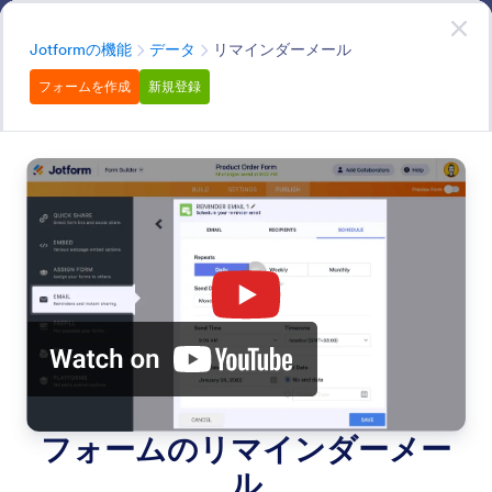
開始
無料で登録
カテゴリー
Jotformの機能
データ
リマインダーメール
フォームを作成
新規登録
Data
Jotformでデータを最大限に活用しましょう。データの
インポート、自動返信メールの設定、リマインダーのス
ケジュール設定など、様々な機能をご紹介します。
すべての機能を検索
機能カテゴリー
カテゴリー
Jotformの機能
データ