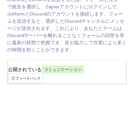
Add a Skype call button to your form
で統合を選択し、Zapierアカウントにログインして、
JotformとDiscordのアカウントを接続します。フォー
ムを送信すると、選択したDiscordチャンネルにメッセ
Google Meet
ージが送信されます。これにより、あなたとチームは
新規のフォーム送信からGoogle Meetのミーティ
Discordサーバーを離れることなくフォームの回答を常
ングを自動作成
に最新の状態で把握でき、皆が協力して作業により多く
の時間を割くことができます。
Calendly
全員の都合が合う時間を見つける
公開されている
コミュニケーション
フィードバック
SimpleTexting
Jotformの送信を自動的にSimpleTextingに送信し
ます。
JustCall
Jotformの送信内容からテキストメッセージ送信