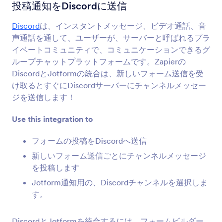
フォーム統合
コミュニケーション
投稿通知をDiscordに送信
コミュニケーション統合
Discord
は、インスタントメッセージ、ビデオ通話、音
声通話を通して、ユーザーが、サーバーと呼ばれるプラ
99統合
イベートコミュニティで、コミュニケーションできるグ
ループチャットプラットフォームです。Zapierの
DiscordとJotformの統合は、新しいフォーム送信を受
最新
人気
け取るとすぐにDiscordサーバーにチャンネルメッセー
ジを送信します！
Use this integration to
Slack
受信フォームをSlackチャンネルやチームメイト
フォームの投稿をDiscordへ送信
に同期させます。
新しいフォーム送信ごとにチャンネルメッセージ
を投稿します
Zoom
Jotform通知用の、Discordチャンネルを選択しま
会議のスケジュールと登録者の自動追加
す。
DiscordとJotformを統合するには、フォームビルダー
Skype通話ボタン