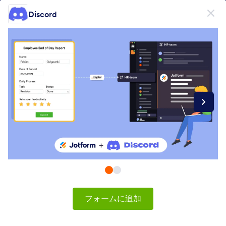
開始
Discord
無料で登録
製品
フォーム
フォーム
電子署名
ワークフロー
Form Integrations Categories
フォームに追加