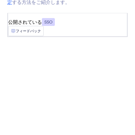
定
する方法をご紹介します。
Okta
Jotform用のOkta SSOを使って、フォームにシー
ムレスにアクセス
公開されている
SSO
フィードバック
OneLoginのシングルサインオン（SSO）
OneLoginを使用して、エンタープライズアカウ
ントのシングルサインオン（SSO）を有効にしま
す。
SSOについて
Securely collect information via custom online forms
with our range of Single Sign-On (SSO) integrations!
Simply choose your favorite SSO application, like
OneLogin or Google, and add it to your form in