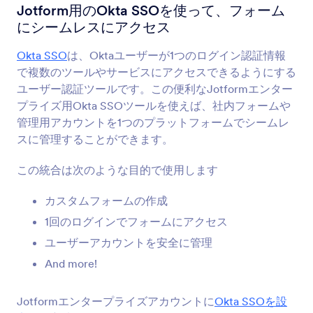
フォーム統合
SSO
Jotform用のOkta SSOを使って、フォーム
にシームレスにアクセス
シングルサインオン(SSO)統合
Okta SSO
は、Oktaユーザーが1つのログイン認証情報
4統合
で複数のツールやサービスにアクセスできるようにする
ユーザー認証ツールです。この便利なJotformエンター
プライズ用Okta SSOツールを使えば、社内フォームや
最新
人気
管理用アカウントを1つのプラットフォームでシームレ
スに管理することができます。
Google SSO
この統合は次のような目的で使用します
エンタープライズアカウントにGoogleシングル
サインオン(SSO)を追加
カスタムフォームの作成
1回のログインでフォームにアクセス
ユーザーアカウントを安全に管理
Microsoft Entra ID（旧 Azure Active
Directory）
And more!
カスタムフォームにMicrosoft Entra IDのシング
ル サインオン(SSO)を導入する
Jotformエンタープライズアカウントに
Okta SSOを設