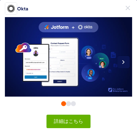
開始
Okta
無料で登録
製品
フォーム
フォーム
電子署名
ワークフロー
Form Integrations Categories
詳細はこちら