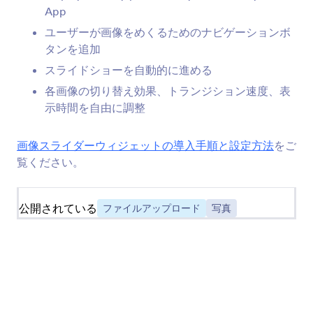
Jotform
マーケットプレイス
App
ユーザーが画像をめくるためのナビゲーションボ
フォームを作成
テンプレート
タンを追加
マイワークスペース
フォームテーマ
スライドショーを自動的に進める
各画像の切り替え効果、トランジション速度、表
料金プラン
アプリ要素
示時間を自由に調整
Jotform エンタープライ
連携機能
ズ
画像スライダーウィジェットの導入手順と設定方法
をご
ウェブサイトウィジェッ
参考例
覧ください。
ト
NEW
商品
公開されている
ファイルアップロード
写真
機能
ツール
AIツール
代替ツール