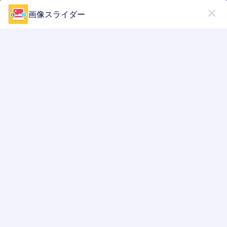
開始
画像スライダー
アプリ
無料で
今すぐ始める
アプリ要素カテゴリー
アプリ要素
ファイルアップロード
ファイルアップロード
1 のウィジェット
最新
人気