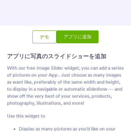
画像スライダー
アプリに写真のスライドショーを追加
アプリに追加
デモ
ファイルアップロードについて
アプリに写真のスライドショーを追加
Jotform believes
uploading files
should be a piece of
cake, which is why we have file upload widgets. In
With our free Image Slider widget, you can add a series
addition to our own file upload feature, you can
of pictures on your App . Just choose as many images
connect with some of the most popular file upload
as want like, preferably of the same width and height,
tools on the internet and create a customizable file
upload App in ease. Check them out below.
to display in a navigable or automatic slideshow — and
show off the very best of your services, products,
photography, illustrations, and more!
Use this widget to
Display as many pictures as you’d like on your