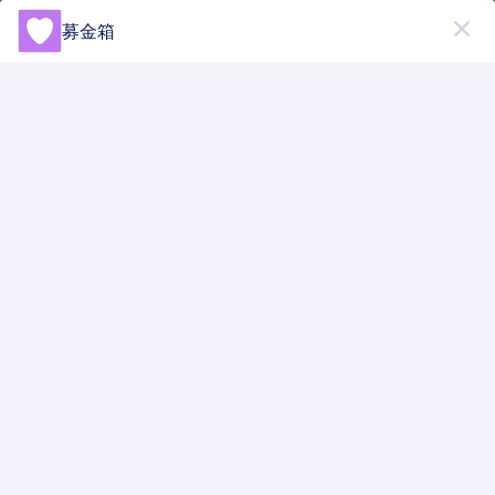
開始
募金箱
アプリ
無料で
今すぐ始める
アプリ要素カテゴリー
アプリ要素
その他の要素
その他の要素
27 のウィジェット
最新
人気