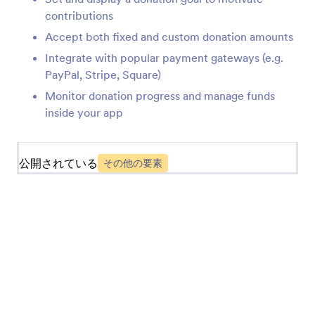
contributions
お客様の声(アプリ要素)
Accept both fixed and custom donation amounts
アプリに体験談を追加
Integrate with popular payment gateways (e.g.
PayPal, Stripe, Square)
リンク（アプリの要素）
Monitor donation progress and manage funds
アプリにリンクを追加
inside your app
フォーム（アプリの要素）
公開されている
その他の要素
アプリに単一または複数のフォーム追加
ヘッディング（アプリの要素）
アプリにヘッダーやサブヘッダー追加
レポート(アプリ要素)
アプリにレポートを追加