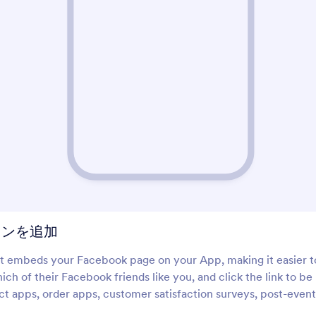
X（旧ツイッター）
Skype通話ボタン
Xのプロフィールや投稿をアプ
アプリにSkype通話ボ
リに追加
加
ソーシャルについて
Do you want to add social media enhancements to your online apps? B
App fields, to spice up your forms.
タンを追加
embeds your Facebook page on your App, making it easier to g
ch of their Facebook friends like you, and click the link to be
t apps, order apps, customer satisfaction surveys, post-even