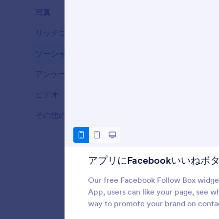
写真
7
リッチコンテンツ
25
ソーシャル
5
アンケート
1
ビデオ
11
その他の要素
27
アプリにFacebookいいねボ
Our free Facebook Follow Box widget 
App, users can like your page, see whi
way to promote your brand on contac