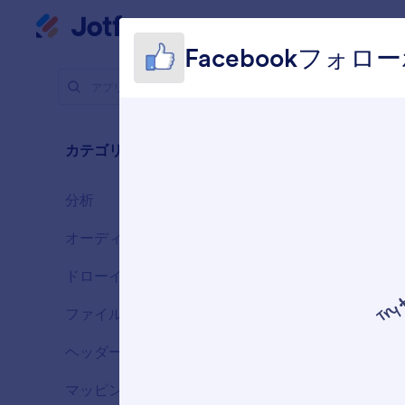
アプリ
開始
Facebookフ
アプリ要素
ソー
カテゴリー
5 のウィ
分析
3
オーディオ
3
ドローイング
4
ファイルアップロード
1
ヘッダー
10
マッピング
4