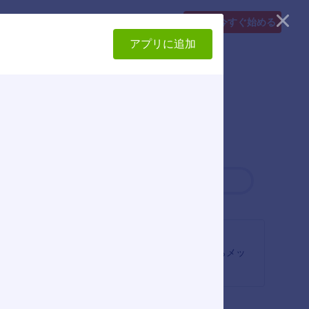
要素
料金プラン
詳しく見る
無料で
今すぐ始める
アプリに追加
最新
人気
WhatsAppボタン
ォローボ
WhatsAppでユーザーからメッ
る
セージを受け取る