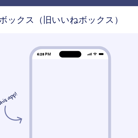
商品
使用事例
機能
テンプレート
ォローボックス（旧いいねボックス）
ソーシャル
シャル
ジェット
Facebookフォローボックス
ソーシャルフォロー
（旧いいねボックス）
アプリにFacebookいいねボタン
ソーシャルメディアフ
を追加
タンをアプリに追加す