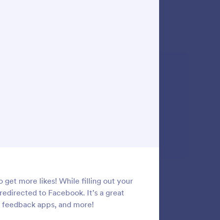
タンを追
rowse Jotform's social widgets, or advanced
et more likes! While filling out your
 redirected to Facebook. It’s a great
t feedback apps, and more!