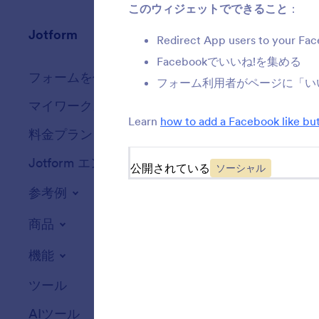
このウィジェットでできること
：
Jotform
マーケットプレ
Redirect App users to your Fa
Facebookでいいね!を集める
フォームを作成
テンプレート
フォーム利用者がページに「い
マイワークスペース
フォームテーマ
Learn
how to add a Facebook like bu
料金プラン
アプリ要素
Jotform エンタープライズ
連携機能
公開されている
ソーシャル
参考例
ウェブサイトウ
NEW
商品
機能
ツール
AIツール