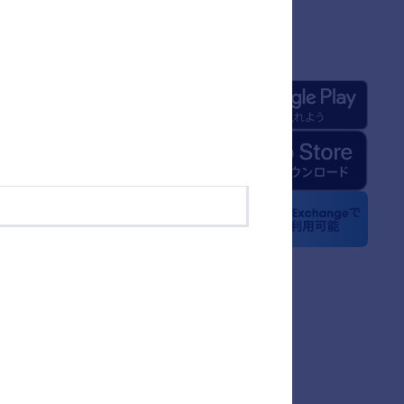
情報
アプリ
formについて
けのJotformの基本情報
ィアキット
のニュース
ースレター
トナーシップ
グ
様の体験談