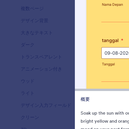
Beautiful, cl
複数ページ
Try to fill t
15
Gradient bac
デザイン背景
177
お気に入り：
1
大きなテキスト
38
ダーク
21
トランスペアレント
17
アニメーション付き
47
ウッド
22
ライト
110
概要
デザイン入力フィールド
66
Soak up the sun with o
クリーン
127
Ghosts on
bright yellow and orang
Use this mob