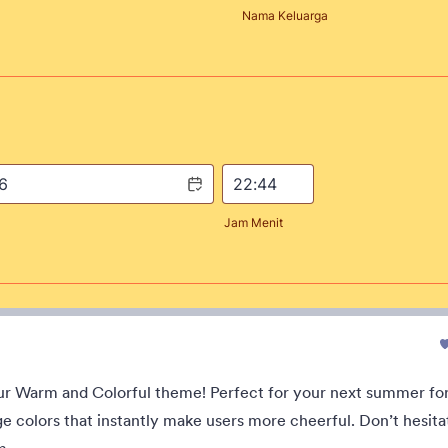
ean, short. Perfect for mobile.
This form shows a multipage effe
he form and magic begins.
animated slide down title. It can 
kground from blue to pink.
customized in many different wa
the animations the colors different
78
使用数：
1
お気に入り：
57
使用数：
81,038
詳細
詳細
ur Warm and Colorful theme! Perfect for your next summer for
 the Move
Foggy
e colors that instantly make users more cheerful. Don’t hesita
ile-friendly Halloween party
This Foggy Form theme is great 