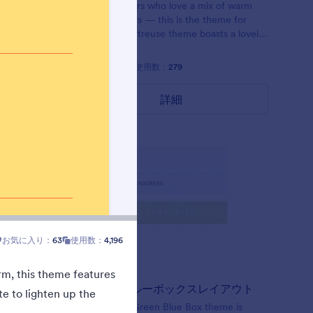
ct with
For all our users who love a mix of warm
be
and cool colors — this is the theme for
ys such as
you. Our Chartreuse theme boasts a lovely
 fields.
yellowish-green hue that brings all the retro
vibes. Perfect for livening up any form!
お気に入り：
25
使用数：
279
詳細
お気に入り：
63
使用数：
4,196
m, this theme features
グリーンブルーボックスレイアウト
te to lighten up the
for
This minimal Green Blue Box theme is