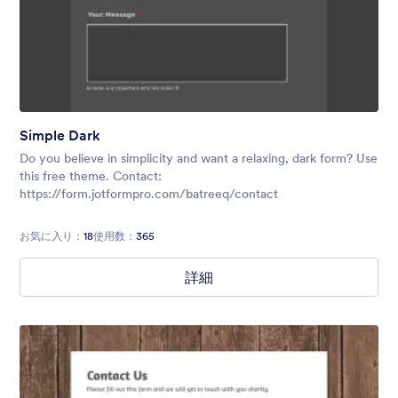
Simple Dark
Do you believe in simplicity and want a relaxing, dark form? Use
this free theme. Contact:
https://form.jotformpro.com/batreeq/contact
お気に入り：
18
使用数：
365
詳細