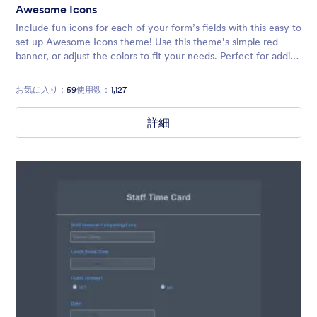
Awesome Icons
Include fun icons for each of your form’s fields with this easy to
set up Awesome Icons theme! Use this theme’s simple red
banner, or adjust the colors to fit your needs. Perfect for adding
a touch of personality to any form.
お気に入り：
59
使用数：
1,127
詳細