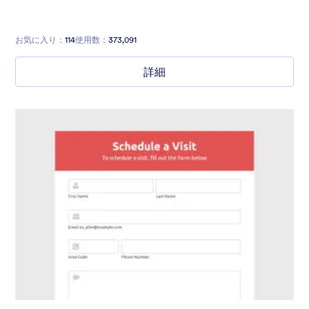
お気に入り：
114
使用数：
373,091
詳細