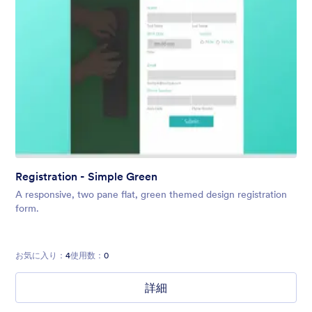
Registration - Simple Green
A responsive, two pane flat, green themed design registration
form.
お気に入り：
4
使用数：
0
詳細