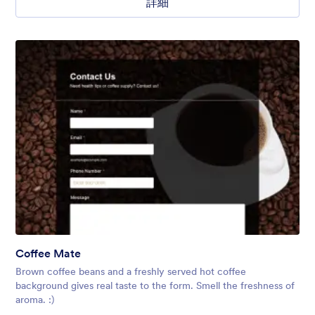
詳細
Coffee Mate
Brown coffee beans and a freshly served hot coffee
background gives real taste to the form. Smell the freshness of
aroma. :)