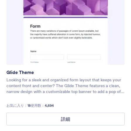
Glide Theme
Looking for a sleek and organized form layout that keeps your
content front and center? The Glide Theme features a clean,
narrow design with a customizable top banner to add a pop of
color or highlight your form’s title. Its neat, streamlined
interface
お気に入り：
18
使用数：
4,694
詳細