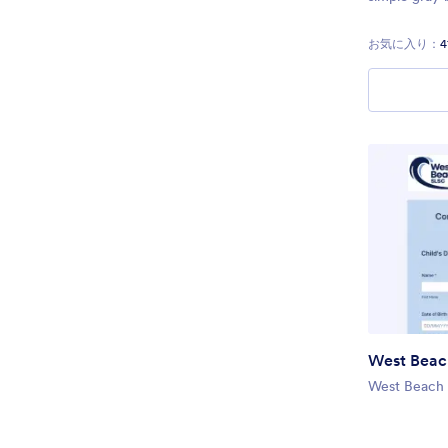
black font, y
questions an
お気に入り：
4
distractions.
West Beac
West Beach 