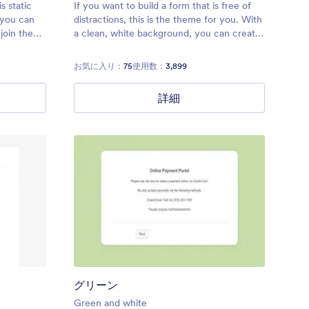
 static
If you want to build a form that is free of
 you can
distractions, this is the theme for you. With
join the
a clean, white background, you can create
multi-page forms that make it easy for your
reeq/contact
users to go from start to finish quickly.
お気に入り：
75
使用数：
3,899
詳細
グリーン
Green and white