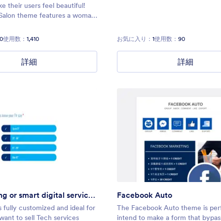
e their users feel beautiful!
Salon theme features a woman
locks and long lashes that will
t your clients excited for their
0
使用数：
1,410
お気に入り：
1
使用数：
90
pointment.
詳細
詳細
TV Mounting or smart digital service form
Facebook Auto
 fully customized and ideal for
The Facebook Auto theme is perf
ant to sell Tech services
intend to make a form that bypas