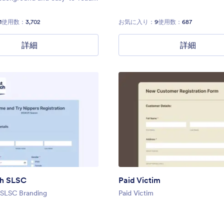
our users can easily input their
d information without any
1
使用数：
3,702
お気に入り：
9
使用数：
687
詳細
詳細
h SLSC
Paid Victim
SLSC Branding
Paid Victim