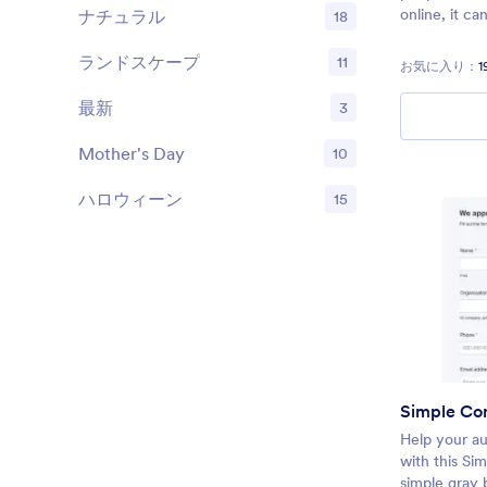
online, it c
ナチュラル
18
TV mounting,
further cust
ランドスケープ
11
お気に入り：
1
fields/brand
us i
最新
3
Mother's Day
10
ハロウィーン
15
Simple Co
Help your a
with this Si
simple gray