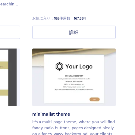
searching
to share
s Facebook
お気に入り：
185
使用数：
167,884
詳細
minimalist theme
It's a multi-page theme, where you will find
fancy radio buttons, pages designed nicely
on a fancy wavy background, your clients