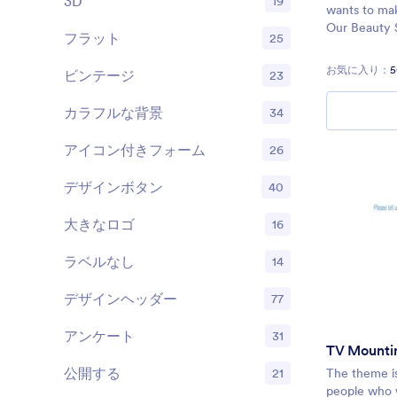
3D
19
wants to mak
Our Beauty 
フラット
25
with flowing 
be sure to ge
お気に入り：
5
ビンテージ
23
next hair ap
カラフルな背景
34
アイコン付きフォーム
26
デザインボタン
40
大きなロゴ
16
ラベルなし
14
デザインヘッダー
77
アンケート
31
公開する
21
The theme is
people who w