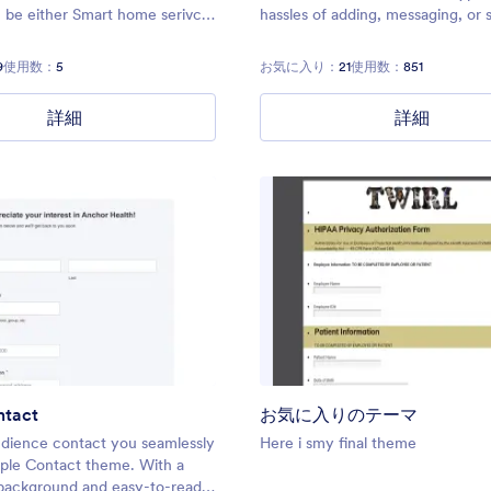
an be either Smart home serivce,
hassles of adding, messaging, or 
 digital services etc. We can
on Facebook. Whether you want 
omize the theme as per your
contacts or information, use thi
9
使用数：
5
お気に入り：
21
使用数：
851
 guidelines provided. Contact
Auto theme to meet your needs.
詳細
詳細
ntact
お気に入りのテーマ
udience contact you seamlessly
Here i smy final theme
mple Contact theme. With a
 background and easy-to-read