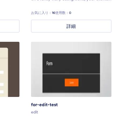
will love this theme.
お気に入り：
16
使用数：
0
詳細
for-edit-test
edit