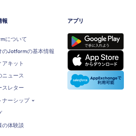
情報
アプリ
formについて
けのJotformの基本情報
ィアキット
のニュース
ースレター
トナーシップ
グ
様の体験談