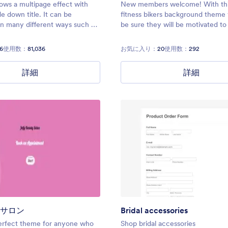
ows a multipage effect with
New members welcome! With this
e down title. It can be
fitness bikers background theme
n many different ways such as
be sure they will be motivated to 
s the colors different fields.
team in no time! Contact:
https://form.jotformpro.com/bat
6
使用数：
81,036
お気に入り：
20
使用数：
292
詳細
詳細
サロン
Bridal accessories
perfect theme for anyone who
Shop bridal accessories