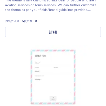
The theme is fully customized and ideal for people who are in
aviation services or Tours services. We can further customize
the theme as per your fields/brand guidelines provided.
Contact us info@desolint.com or purchase this theme and it's
ready to be us
お気に入り：
5
使用数：
0
詳細