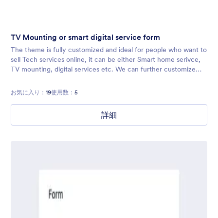
TV Mounting or smart digital service form
The theme is fully customized and ideal for people who want to
sell Tech services online, it can be either Smart home serivce,
TV mounting, digital services etc. We can further customize
the theme as per your fields/brand guidelines provided.
Contact us i
お気に入り：
19
使用数：
5
詳細