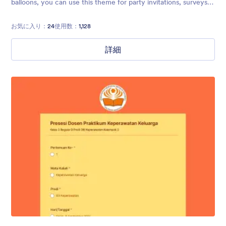
balloons, you can use this theme for party invitations, surveys,
polls, and more.
お気に入り：
24
使用数：
1,128
詳細