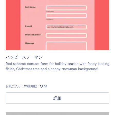
ハッピースノーマン
Red scheme contact form for holiday season with fancy looking
fields, Christmas tree and a happy snowman background!
お気に入り：
23
使用数：
1,205
詳細