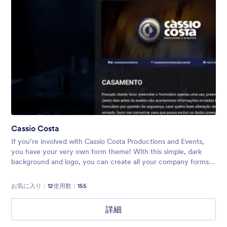
Cassio Costa
If you’re involved with Cassio Costa Productions and Events,
you have your very own form theme! With this simple, dark
background and logo, you can create all your company forms,
including surveys, event registrations, quote requests, and
more.
お気に入り：
12
使用数：
155
詳細