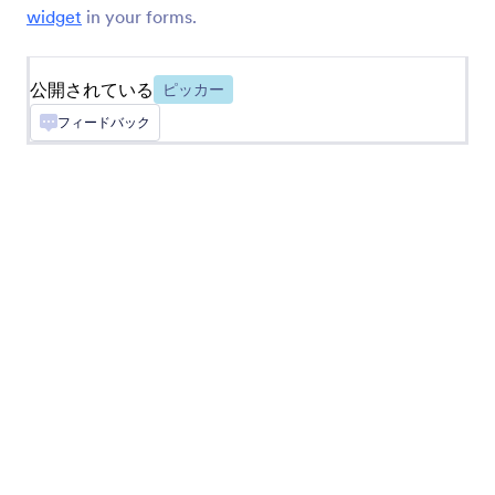
日付の予約
widget
in your forms.
あなたのフォームで予約を受け付けます
公開されている
ピッカー
ボタンチェックボックス
フィードバック
フォームにソリッドなチェックボックスボタンを
追加します
数値スライダー
フォームに視覚的な数値スライダーを追加
タイムピッカー
ユーザーはカレンダーから日付と時間を選択でき
るようになります
Uploadcareのファイルアップローダー
Uploadcareを使ってフォームからファイルをアッ