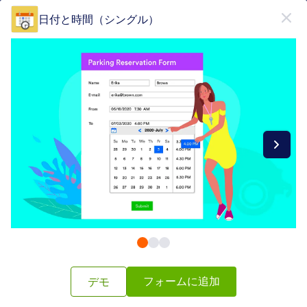
開始
日付と時間（シングル）
無料で登録
Form Widgets Categories
フォームウィジェット
ピッカー
ピッカー
76 のウィジェット
最新
人気
フォームに追加
デモ