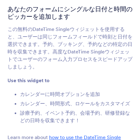
カスタムリスト
あなたのフォームにシングルな日付と時間の
複数の入力項目をまとめてフォームに追加できま
す
ピッカーを追加します
この無料のDateTime Singleウィジェットを使用する
と、ユーザーは同じフォームフィールドで時刻と日付を
複数選択
ユーザーはドロップダウンから複数の回答を選択
選択できます。予約、ブッキング、予約などの特定の日
できるようになります
時を収集できます。高度なDateTime Singleウィジェッ
トでユーザーのフォーム入力プロセスをスピードアップ
しましょう。
日付選択
ユーザーはカレンダーから日付を選択できるよう
Use this widget to
になります
カレンダーに時間オプションを追加
カレンダー、時間形式、ロケールをカスタマイズ
日付と時間（シングル）
診療予約、イベント予約、会場予約、研修登録な
あなたのフォームにシングルな日付と時間のピッ
どの日時を収集できます！
カーを追加します
Learn more about
how to use the DateTime Single