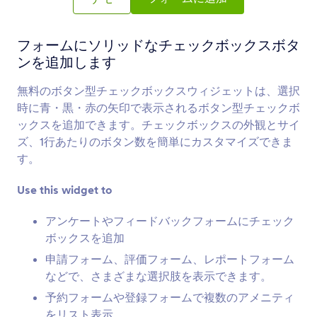
カスタムリスト
複数の入力項目をまとめてフォームに追加できま
す
フォームにソリッドなチェックボックスボタ
ンを追加します
複数選択
無料のボタン型チェックボックスウィジェットは、選択
ユーザーはドロップダウンから複数の回答を選択
時に青・黒・赤の矢印で表示されるボタン型チェックボ
できるようになります
ックスを追加できます。チェックボックスの外観とサイ
ズ、1行あたりのボタン数を簡単にカスタマイズできま
す。
日付選択
ユーザーはカレンダーから日付を選択できるよう
Use this widget to
になります
アンケートやフィードバックフォームにチェック
ボックスを追加
日付と時間（シングル）
申請フォーム、評価フォーム、レポートフォーム
あなたのフォームにシングルな日付と時間のピッ
などで、さまざまな選択肢を表示できます。
カーを追加します
予約フォームや登録フォームで複数のアメニティ
をリスト表示