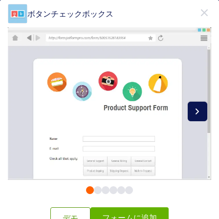
開始
ボタンチェックボックス
無料で登録
Form Widgets Categories
フォームウィジェット
ピッカー
ピッカー
76 のウィジェット
最新
人気
フォームに追加
デモ