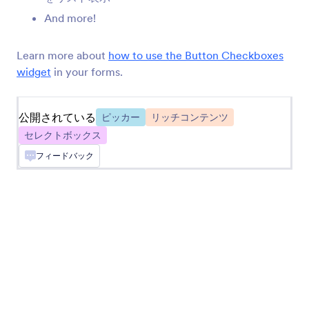
日付の予約
And more!
あなたのフォームで予約を受け付けます
Learn more about
how to use the Button Checkboxes
widget
in your forms.
ボタンチェックボックス
フォームにソリッドなチェックボックスボタンを
追加します
公開されている
ピッカー
リッチコンテンツ
セレクトボックス
数値スライダー
フィードバック
フォームに視覚的な数値スライダーを追加
タイムピッカー
ユーザーはカレンダーから日付と時間を選択でき
るようになります
Uploadcareのファイルアップローダー
Uploadcareを使ってフォームからファイルをアッ