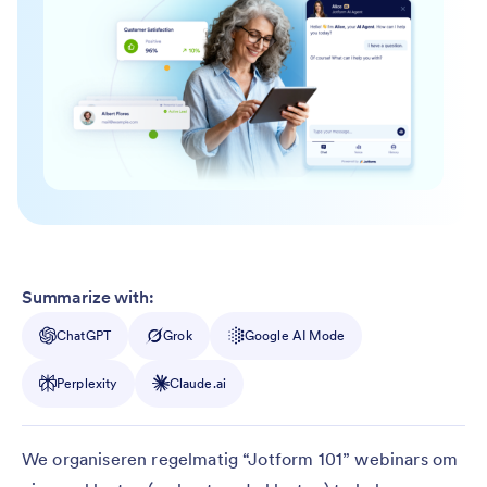
Summarize with:
ChatGPT
Grok
Google AI Mode
Perplexity
Claude.ai
We organiseren regelmatig “Jotform 101” webinars om