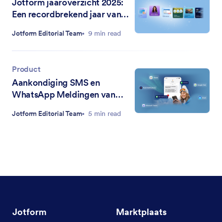
Jotform jaaroverzicht 2025:
Een recordbrekend jaar van
efficiëntie en innovatie
Jotform Editorial Team
9 min read
Product
Aankondiging SMS en
WhatsApp Meldingen van
Formulierinzendingen
Jotform Editorial Team
5 min read
Jotform
Marktplaats