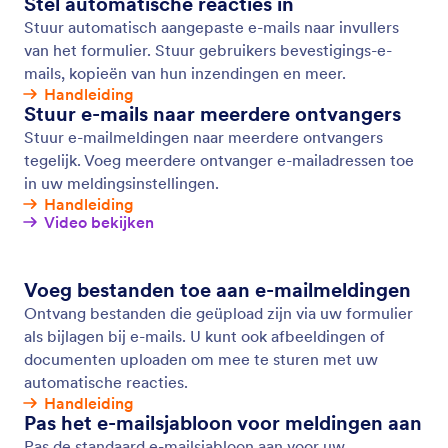
Herinneringsmails
Stuur geautomatiseerde herinneringsmails van
Jotform naar mensen die jouw online formulieren
moeten invullen. Voeg ontvangers toe, pas de
inhoud van de e-mail aan, stel een schema in en nog
veel meer - geen codering vereist.