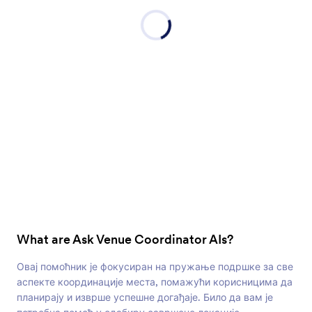
What are Ask Venue Coordinator AIs?
Овај помоћник је фокусиран на пружање подршке за све
аспекте координације места, помажући корисницима да
планирају и изврше успешне догађаје. Било да вам је