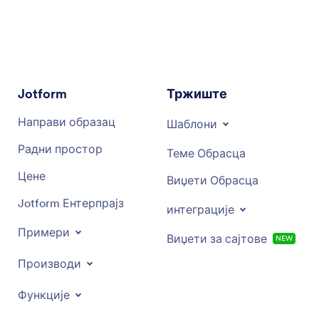
окупљање или догађај великог обима, овај
помоћник пружа драгоцене увиде и
организационе вештине како би вам помогао
да остварите своју визију. Верујте овом
помоћнику да унесе креативност и ефикасност
у процес припреме вашег догађаја,
Jotform
Тржиште
осигуравајући незаборавно искуство за све
присутне.
Направи образац
Шаблони
Радни простор
Теме Обрасца
Цене
Виџети Обрасца
Jotform Ентерпрајз
интеграције
Примери
Виџети за сајтове
NEW
Производи
Функције