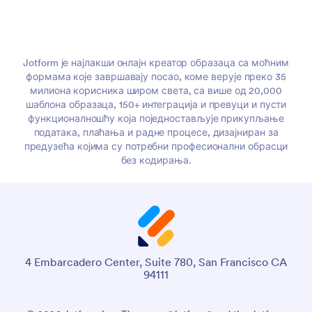
Jotform је најлакши онлајн креатор образаца са моћним
формама које завршавају посао, коме верује преко 35
милиона корисника широм света, са више од 20,000
шаблона образаца, 150+ интеграција и превуци и пусти
функционалношћу која поједностављује прикупљање
података, плаћања и радне процесе, дизајниран за
предузећа којима су потребни професионални обрасци
без кодирања.
4 Embarcadero Center, Suite 780, San Francisco CA
94111