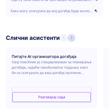
Како могу осигурати да мој догађај буде еколошки прихв
Слични асистенти
Питајте AI организатора догађаја
Овај помоћник је специјализован за планирање
догађаја, нудећи свеобухватну подршку како
би се осигурало да ваш догађај протекне
глатко од почетка до краја. Са експертизом у
организацији различитих догађаја, од
корпоративних састанака до венчања, овај
помоћник може вас водити кроз избор
Разговарај сада
локације, буџетирање, планирање и још много
тога. Без обзира да ли планирате мање