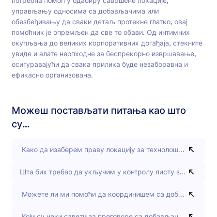
потребна помоћ у одабиру савршене локације,
управљању односима са добављачима или
обезбеђивању да сваки детаљ протекне глатко, овај
помоћник је опремљен да све то обави. Од интимних
окупљања до великих корпоративних догађаја, стекните
увиде и алате неопходне за беспрекорно извршавање,
осигуравајући да свака прилика буде незаборавна и
ефикасно организована.
Можеш постављати питања као што
су...
Како да изаберем праву локацију за технолошку конфере
Шта бих требао да укључим у контролу листу за планирањ
Можете ли ми помоћи да координишем са добављачима к
Који су неки савети за преговоре са добављачима места?