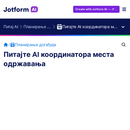
Create with Jotform AI
— It's Free!
Питај AI
Планирање догађаја
Питајте AI координатора места одржавања
/
Планирање догађаја
Питајте AI координатора места
одржавања