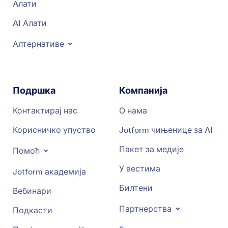
Aлати
AI Алати
Алтернативе
Подршка
Компанија
Контактирај нас
О нама
Корисничко упуство
Jotform чињенице за AI
Пакет за медије
Помоћ
У вестима
Jotform академија
Билтени
Вебинари
Партнерства
Подкасти