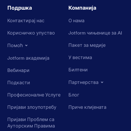
Подршка
Компанија
Контактирај нас
О нама
Корисничко упуство
Jotform чињенице за AI
Пакет за медије
Помоћ
У вестима
Jotform академија
Билтени
Вебинари
Партнерства
Подкасти
Професионалне Услуге
Блог
Пријави злоупотребу
Приче клијената
Пријави Проблем са
Ауторским Правима