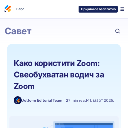
Блог
Пријави се бесплатно
ESC
Jotform
Савет
Како користити Zoom:
Свеобухватан водич за
Zoom
Jotform Editorial Team
27 min read
11. март 2025.