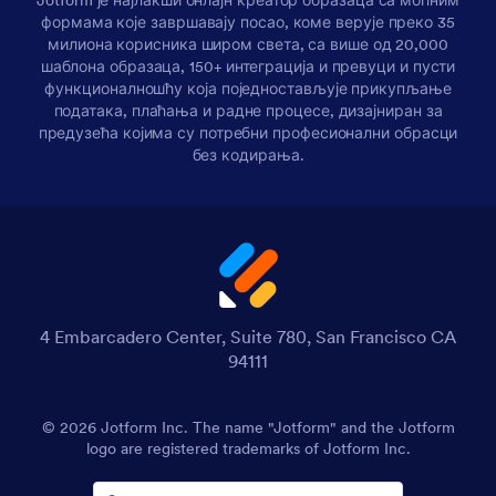
Jotform је најлакши онлајн креатор образаца са моћним
формама које завршавају посао, коме верује преко 35
милиона корисника широм света, са више од 20,000
шаблона образаца, 150+ интеграција и превуци и пусти
функционалношћу која поједностављује прикупљање
података, плаћања и радне процесе, дизајниран за
предузећа којима су потребни професионални обрасци
без кодирања.
4 Embarcadero Center, Suite 780, San Francisco CA
94111
© 2026 Jotform Inc. The name "Jotform" and the Jotform
logo are registered trademarks of Jotform Inc.