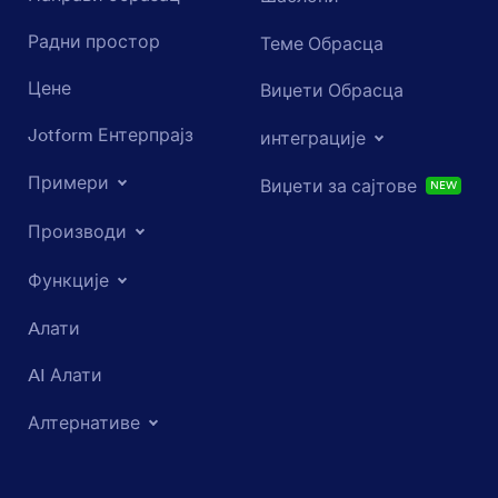
Радни простор
Теме Обрасца
Цене
Виџети Обрасца
Jotform Ентерпрајз
интеграције
Примери
Виџети за сајтове
NEW
Производи
Функције
Aлати
AI Алати
Алтернативе