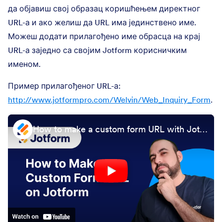
да објавиш свој образац коришћењем директног
URL-а и ако желиш да URL има јединствено име.
Можеш додати прилагођено име обрасца на крај
URL-а заједно са својим Jotform корисничким
именом.
Пример прилагођеног URL-а:
http://www.jotformpro.com/Welvin/Web_Inquiry_Form
.
How to make a custom form URL with Jotform