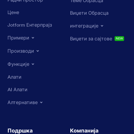
Теме Обрасца
Цене
Виџети Обрасца
Jotform Ентерпрајз
интеграције
Примери
Виџети за сајтове
NEW
Производи
Функције
Aлати
AI Алати
Алтернативе
Подршка
Компанија