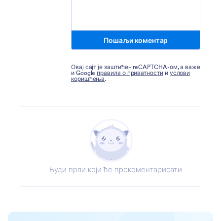
Пошаљи коментар
Овај сајт је заштићен reCAPTCHA-ом, а важе
и Google
правила о приватности
и
услови
коришћења
.
Буди први који ће прокоментарисати