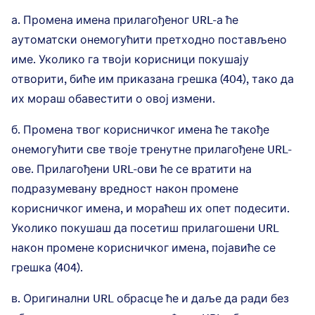
а. Промена имена прилагођеног URL-а ће
аутоматски онемогућити претходно постављено
име. Уколико га твоји корисници покушају
отворити, биће им приказана грешка (404), тако да
их мораш обавестити о овој измени.
б. Промена твог корисничког имена ће такође
онемогућити све твоје тренутне прилагођене URL-
ове. Прилагођени URL-ови ће се вратити на
подразумевану вредност након промене
корисничког имена, и мораћеш их опет подесити.
Уколико покушаш да посетиш прилагошени URL
након промене корисничког имена, појавиће се
грешка (404).
в. Оригинални URL обрасце ће и даље да ради без