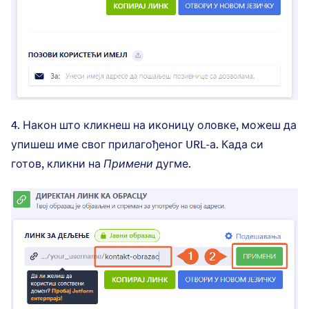
4. Након што кликнеш на иконицу оловке, можеш да
упишеш име свог прилагођеног URL-а. Када си
готов, кликни на
Примени
дугме.