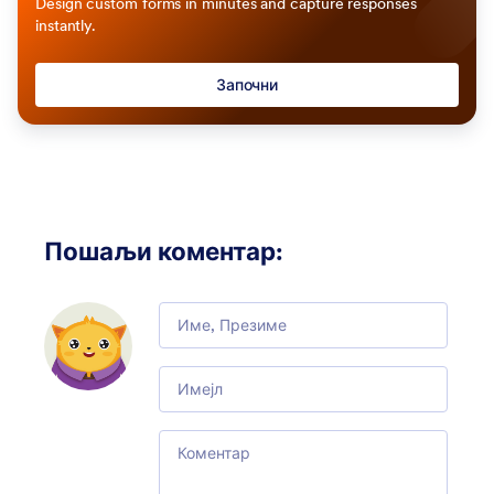
Design custom forms in minutes and capture responses
instantly.
Започни
Пошаљи коментар
:
Comment
Email
Comment