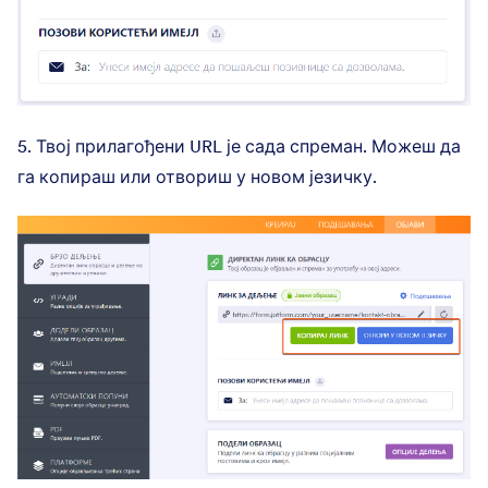
5. Твој прилагођени URL је сада спреман. Можеш да
га копираш или отвориш у новом језичку.