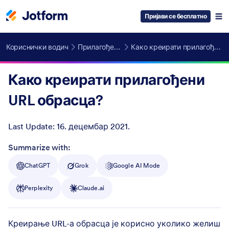
Пријави се бесплатно
Кориснички водич
Прилагођени домени
Како креирати прилагођени URL обрасца?
Како креирати прилагођени
URL обрасца?
Last Update:
16. децембар 2021.
Post ID
Summarize with:
ChatGPT
Grok
Google AI Mode
Perplexity
Claude.ai
Креирање URL-а обрасца је корисно уколико желиш