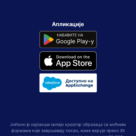
Апликације
Jotform је најлакши онлајн креатор образаца са моћним
формама које завршавају посао, коме верује преко 35