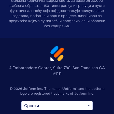
милиона корисника широм света, са више од 20,000
шаблона образаца, 150+ интеграција и превуци и пусти
функционалношћу која поједностављује прикупљање
података, плаћања и радне процесе, дизајниран за
предузећа којима су потребни професионални обрасци
без кодирања.
4 Embarcadero Center, Suite 780, San Francisco CA
94111
© 2026 Jotform Inc. The name "Jotform" and the Jotform
logo are registered trademarks of Jotform Inc.