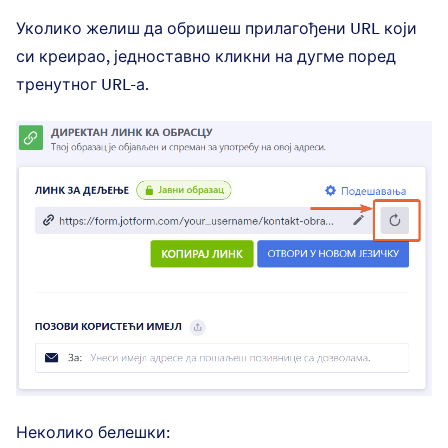
Уколико желиш да обришеш прилагођени URL који
си креирао, једноставно кликни на дугме поред
тренутног URL-а.
Неколико белешки: