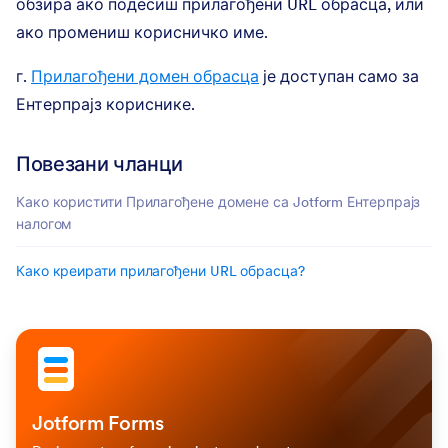
обзира ако подесиш прилагођени URL обрасца, или
ако промениш корисничко име.
г.
Прилагођени домен обрасца
је доступан само за
Ентерпрајз кориснике.
Повезани чланци
Како користити Прилагођене домене са Jotform Ентерпрајз
налогом
Како креирати прилагођени URL обрасца?
Jotform Forms