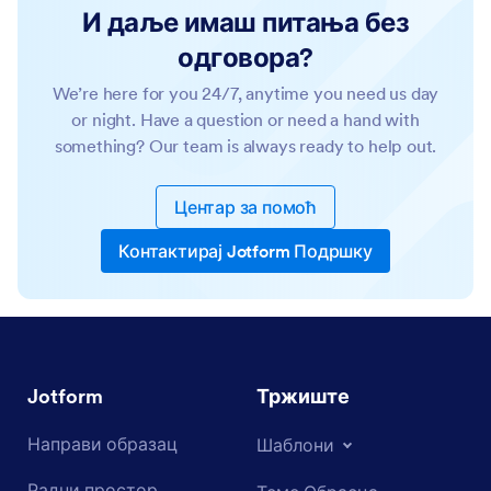
И даље имаш питања без
одговора?
We’re here for you 24/7, anytime you need us day
or night. Have a question or need a hand with
something? Our team is always ready to help out.
Центар за помоћ
Контактирај Jotform Подршку
Jotform
Тржиште
Направи образац
Шаблони
Радни простор