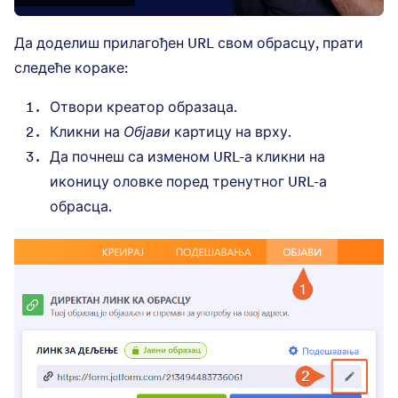
Да доделиш прилагођен URL свом обрасцу, прати
следеће кораке:
Отвори креатор образаца.
Кликни на
Објави
картицу на врху.
Да почнеш са изменом URL-а кликни на
иконицу оловке поред тренутног URL-а
обрасца.