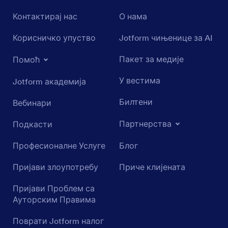
Контактирај нас
О нама
Корисничко упуство
Jotform чињенице за AI
Пакет за медије
Помоћ
У вестима
Jotform академија
Билтени
Вебинари
Партнерства
Подкасти
Професионалне Услуге
Блог
Пријави злоупотребу
Приче клијената
Пријави Проблем са
Ауторским Правима
Поврати Jotform налог