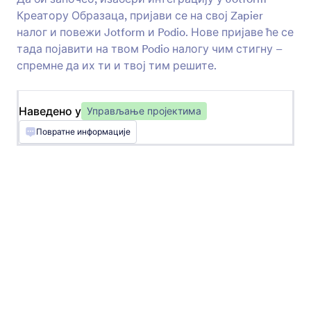
Креатору Образаца, пријави се на свој Zapier
налог и повежи Jotform и Podio. Нове пријаве ће се
тада појавити на твом Podio налогу чим стигну –
спремне да их ти и твој тим решите.
Trello
Ковертуј пријаве обрасца у нове Trello
Наведено у
Управљање пројектима
картице
Повратне информације
Asana
Додај нове пројекте, задатке и коментаре у
Asana-у
monday.com
Додај нове елементе и ажурирања на табли
пројекта твог тима