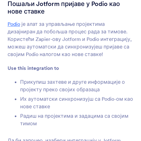
Интеграције обрасца
Управљање пројектима
Пошаљи Jotform пријаве у Podio као
нове ставке
Интеграције за Управљања
Пројектима
Podio
је алат за управљање пројектима
дизајниран да побољша процес рада за тимове.
55 интеграција
Користећи Zapier-ову Jotform и Podio интеграцију,
можеш аутоматски да синхронизујеш пријаве са
својим Podio налогом као нове ставке!
Најновије
Популарно
Use this integration to
Прикупиш захтеве и друге информације о
Jotform Табле
пројекту преко својих образаца
Сакупи и реши сваки захтев
Их аутоматски синхронизујш са Podio-ом као
корисника
нове ставке
Радиш на пројектима и задацима са својим
Сазнај више
тимом
Да би започео, изабери интеграцију у Jotform