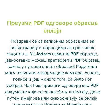
Преузми PDF одговоре обрасца
онлајн
Поздрави се са папирним обрасцима за
регистрацију и обрасцима за пристанак
родитеља. Уз Jotform паметне PDF обрасце,
једноставно можеш претворити PDF образац
кампа у пуњиве онлајн обрасце! Родитељи
могу попунити информације кампера, уплате,
пописе и још моного тога, са било ког
уређаја. Чак ћеш примати одговоре као PDF
документе који се са лакоћом штампају, деле
путем имејлова или синхронизују са онлајн
сервисима као Dropbox or Google диск.