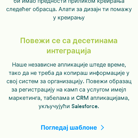
би имао предности приликом креирања
следећег обрасца. Алати за дизајн ти помажу
у креирању
Повежи се са десетинама
интеграција
Наше независне апликације штеде време,
тако да не треба да копираш информације у
свој систем за организацију. Повежи образац
за регистрацију на камп са услугом имејл
маркетинга, табелама и CRM апликацијама,
укључујући Salesforce.
Погледај шаблоне