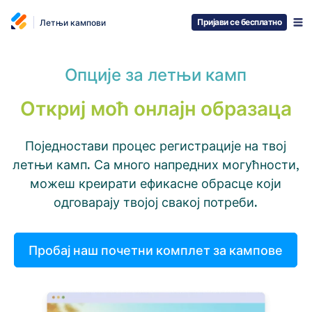
Пријави се бесплатно
Летњи кампови
Опције за летњи камп
Откриј моћ онлајн образаца
Поједностави процес регистрације на твој
летњи камп. Са много напредних могућности,
можеш креирати ефикасне обрасце који
одговарају твојој свакој потреби.
Пробај наш почетни комплет за кампове