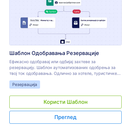
Шаблон Одобравања Резервације
Ефикасно одобравај или одбијај захтеве за
резервацију. Шаблон аутоматизованих одобрења за
твој ток одобравања. Одлично за хотеле, туристичке
агенције, догађаје и још много тога. Нема кодирања.
Go to Category:
Резервација
Користи Шаблон
Преглед