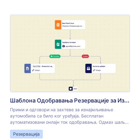
Шаблона Одобравања Резервације за Изнајмљивање Аутa
Прими и одговори на захтеве за изнајмљивање
аутомобила са било ког уређаја. Бесплатан
аутоматизовани онлајн ток одобравања. Одмах шаљи
обавештења и имејлове. Прилагоди без кодирања.
Go to Category:
Резервација