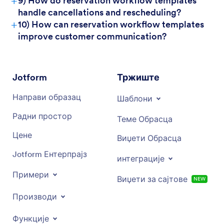
+
9) How do reservation workflow templates
handle cancellations and rescheduling?
+
10) How can reservation workflow templates
improve customer communication?
Jotform
Тржиште
Направи образац
Шаблони
Радни простор
Теме Обрасца
Цене
Виџети Обрасца
Jotform Ентерпрајз
интеграције
Примери
Виџети за сајтове
NEW
Производи
Функције