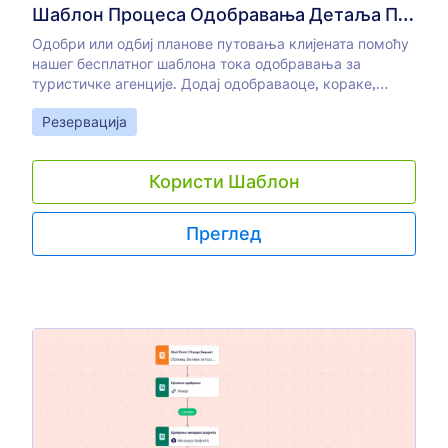
Шаблон Процеса Одобравања Детаља Путовања
Одобри или одбиј планове путовања клијената помоћу
нашег бесплатног шаблона тока одобравања за
туристичке агенције. Додај одобраваоце, кораке,
услове, имејлове и још много тога. Нема кодирања.
Go to Category:
Резервација
Користи Шаблон
Преглед