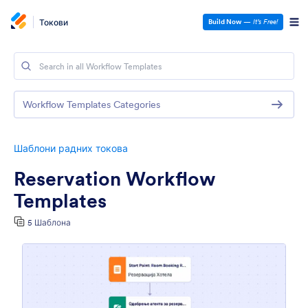
Токови
Build Now
—
It’s Free!
Workflow Templates Categories
Шаблони радних токова
Reservation Workflow
Templates
5 Шаблона