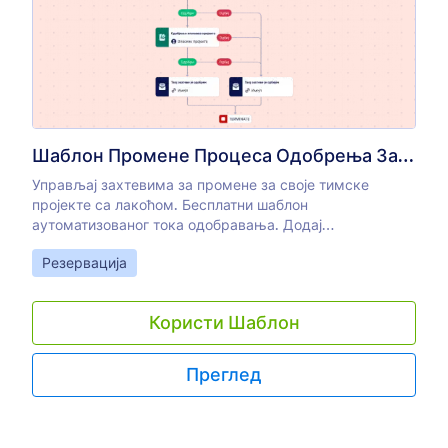
Шаблон Промене Процеса Одобрења Захтева
Управљај захтевима за промене за своје тимске
пројекте са лакоћом. Бесплатни шаблон
аутоматизованог тока одобравања. Додај
одобраваоце захтева, имејлове, услове и још много
Go to Category:
Резервација
тога. Нема кодирања.
Користи Шаблон
Преглед