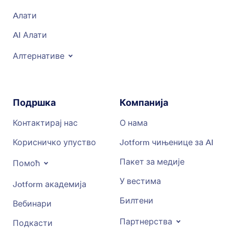
Aлати
AI Алати
Алтернативе
Подршка
Компанија
Контактирај нас
О нама
Корисничко упуство
Jotform чињенице за AI
Пакет за медије
Помоћ
У вестима
Jotform академија
Билтени
Вебинари
Партнерства
Подкасти