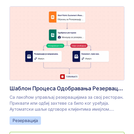
Шаблон Процеса Одобравања Резервације
Са лакоћом управљај резервацијама за свој ресторан.
Прихвати или одбиј захтеве са било ког уређаја.
Аутоматски шаљи одговоре клијентима имејлом.
Прилагоди без кодирања.
Go to Category:
Резервација