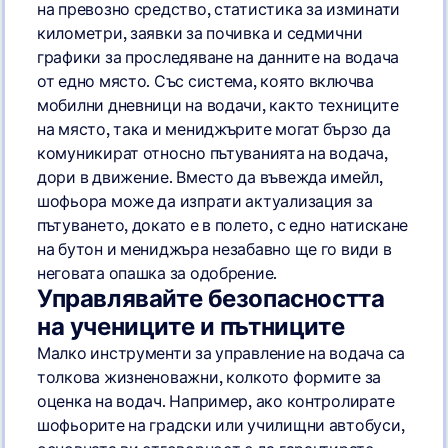
на превозно средство, статистика за изминати
километри, заявки за почивка и седмични
графики за проследяване на данните на водача
от едно място. Със система, която включва
мобилни дневници на водачи, както техниците
на място, така и мениджърите могат бързо да
комуникират относно пътуванията на водача,
дори в движение. Вместо да въвежда имейл,
шофьора може да изпрати актуализация за
пътуването, докато е в полето, с едно натискане
на бутон и мениджъра незабавно ще го види в
неговата опашка за одобрение.
Управлявайте безопасността
на учениците и пътниците
Малко инструменти за управление на водача са
толкова жизненоважни, колкото формите за
оценка на водач. Например, ако контролирате
шофьорите на градски или училищни автобуси,