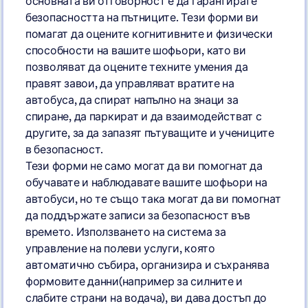
основната ви отговорност е да гарантирате
безопасността на пътниците. Тези форми ви
помагат да оцените когнитивните и физически
способности на вашите шофьори, като ви
позволяват да оцените техните умения да
правят завои, да управляват вратите на
автобуса, да спират напълно на знаци за
спиране, да паркират и да взаимодействат с
другите, за да запазят пътуващите и учениците
в безопасност.
Тези форми не само могат да ви помогнат да
обучавате и наблюдавате вашите шофьори на
автобуси, но те също така могат да ви помогнат
да поддържате записи за безопасност във
времето. Използването на система за
управление на полеви услуги, която
автоматично събира, организира и съхранява
формовите данни(например за силните и
слабите страни на водача), ви дава достъп до