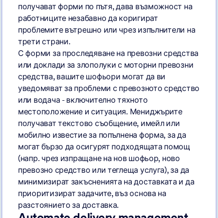
получават форми по пътя, дава възможност на
работниците незабавно да коригират
проблемите вътрешно или чрез изпълнители на
трети страни.
С форми за проследяване на превозни средства
или доклади за злополуки с моторни превозни
средства, вашите шофьори могат да ви
уведомяват за проблеми с превозното средство
или водача - включително тяхното
местоположение и ситуация. Мениджърите
получават текстово съобщение, имейл или
мобилно известие за попълнена форма, за да
могат бързо да осигурят подходящата помощ
(напр. чрез изпращане на нов шофьор, ново
превозно средство или теглеща услуга), за да
минимизират закъсненията на доставката и да
приоритизират задачите, въз основа на
разстоянието за доставка.
Automate delivery management