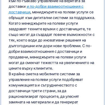
към по-гъвкаво управление на веригата за
доставки
и по-добри взаимоотношения с
доставчици
, мениджърите на полеви услуги се
обръщат към дигитални системи за поддръжка.
Когато мениджърите на полеви услуги
заздравят техните връзки с доставчиците, те
също могат да създадат повече възможности с
тях, което води до иновативни решения на
дългогодишни или дори нови проблеми. С по-
добри взаимоотношения с доставчици и
продавачи, мениджърите на полеви услуги
могат да смекчат тежестта на увеличението на
цените върху клиентите.
В крайна сметка мобилните системи за
управление на полеви услуги подобряват
комуникацията и сътрудничеството с
доставчици трети страни, за да
рационализират процесите, да улеснят
замяната на материали и да генерират