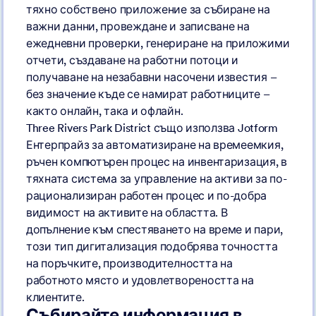
тяхно собствено приложение за събиране на
важни данни, провеждане и записване на
ежедневни проверки, генериране на приложими
отчети, създаване на работни потоци и
получаване на незабавни насочени известия –
без значение къде се намират работниците –
както онлайн, така и офлайн.
Three Rivers Park District също използва Jotform
Ентерпрайз за автоматизиране на времеемкия,
ръчен компютърен процес на инвентаризация, в
тяхната система за управление на активи за по-
рационализиран работен процес и по-добра
видимост на активите на областта. В
допълнение към спестяването на време и пари,
този тип дигитализация подобрява точността
на поръчките, производителността на
работното място и удовлетвореността на
клиентите.
Събирайте информация в