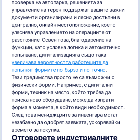
проверка на автопарка, решенията за
управление на терен поддържат вашите важни
документи организирани и лесно достъпни в
централно, онлайн местоположение, което
улеснява управлението на операциите от
разстояние. Освен това, благодарение на
функции, като условна логика и автоматично
попълване, дигитализацията също така
увеличава вероятността работещите да
попълнят формите по-бързо и по-точно
.
Тези предимства просто не са възможни с
физически форми. Например, с дигитални
форми, техник на място, който трябва да
поиска ново оборудване, може да изпрати
форма в момента, в който види необходимост.
След това мениджърите за инвентара могат
незабавно да одобрят заявката, ускорявайки
времето за покупка.
Отговорете индустриалните