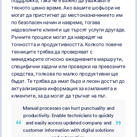
поддръжка, така че е важно да уважавате
тяхното ценно време. Ако вашите шофьори не
могат да пристигнат до местоназначението им
по безопасен начин и навреме, тогава
недоволните клиенти ще търсят услуги другаде.
Ръчните процеси могат да навредят на
точността и продуктивността. Колкото повече
техниците трябва да проверяват с
мениджърите относно ежедневните маршрути,
специфични задачи или проверки на превозните
средства, толкова по-малко продуктивни ще
бъдат. Те трябва да имат бърз и лесен достъп до
актуализирана информация за компанията и
клиентите, за да могат да тръгнат на път.
Manual processes can hurt punctuality and
productivity. Enable technicians to quickly
and easily access updated company and
customer information with digital solutions