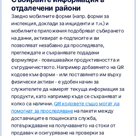
отдалечени райони
Заедно мобилните форми (напр. форми за
инспекция, доклади за инциденти и т.н.) и
мобилните приложения подобряват събирането
на данни, активират е-подписите и ви
позволяват незабавно да проследявате,
преглеждате и съхранявате подадени
формуляри - повишавайки продуктивността и
сътрудничеството. Например добавянето на QR
кодове към форми - или поставянето им върху
физически активи - е удобен начин за
служителите да намерят текуща информация за
продукти, като например къде се съхраняват и
колко са налични.
QR кодовете също могат да
помогнат за проследяване
на пакети между
доставчиците в пощенската служба,
потвърждаване на получаването на стоки от
продавач и осигуряване на проверки за