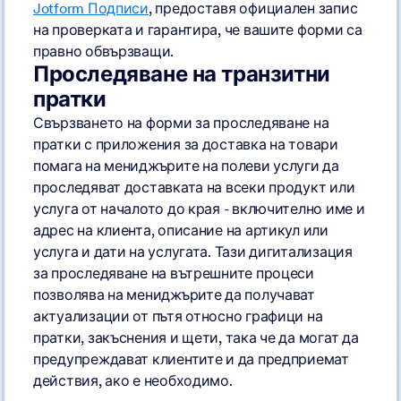
Jotform Подписи
, предоставя официален запис
на проверката и гарантира, че вашите форми са
правно обвързващи.
Проследяване на транзитни
пратки
Свързването на форми за проследяване на
пратки с приложения за доставка на товари
помага на мениджърите на полеви услуги да
проследяват доставката на всеки продукт или
услуга от началото до края - включително име и
адрес на клиента, описание на артикул или
услуга и дати на услугата. Тази дигитализация
за проследяване на вътрешните процеси
позволява на мениджърите да получават
актуализации от пътя относно графици на
пратки, закъснения и щети, така че да могат да
предупреждават клиентите и да предприемат
действия, ако е необходимо.