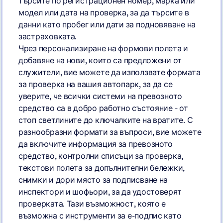
търсите по регистрационен номер, марка или
модел или дата на проверка, за да търсите в
данни като пробег или дати за подновяване на
застраховката.
Чрез персонализиране на формови полета и
добавяне на нови, които са предложени от
служители, вие можете да използвате формата
за проверка на вашия автопарк, за да се
уверите, че всички системи на превозното
средство са в добро работно състояние - от
стоп светлините до ключалките на вратите. С
разнообразни формати за въпроси, вие можете
да включите информация за превозното
средство, контролни списъци за проверка,
текстови полета за допълнителни бележки,
снимки и дори място за подписване на
инспектори и шофьори, за да удостоверят
проверката. Тази възможност, която е
възможна с инструменти за е-подпис като