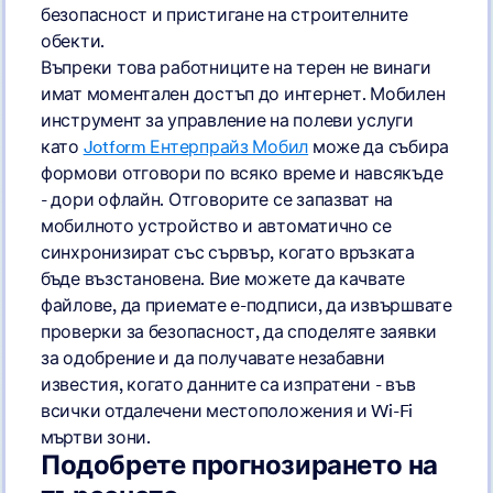
безопасност и пристигане на строителните
обекти.
Въпреки това работниците на терен не винаги
имат моментален достъп до интернет. Мобилен
инструмент за управление на полеви услуги
като
Jotform Ентерпрайз Мобил
може да събира
формови отговори по всяко време и навсякъде
- дори офлайн. Отговорите се запазват на
мобилното устройство и автоматично се
синхронизират със сървър, когато връзката
бъде възстановена. Вие можете да качвате
файлове, да приемате е-подписи, да извършвате
проверки за безопасност, да споделяте заявки
за одобрение и да получавате незабавни
известия, когато данните са изпратени - във
всички отдалечени местоположения и Wi-Fi
мъртви зони.
Подобрете прогнозирането на