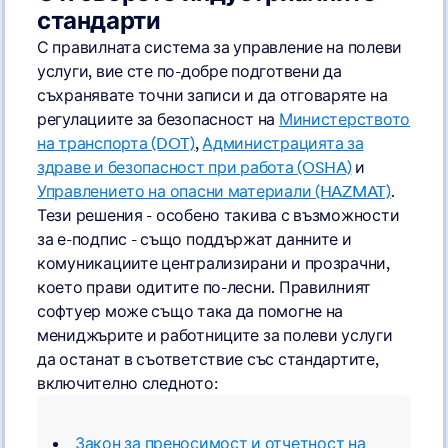
стандарти
С правилната система за управление на полеви
услуги, вие сте по-добре подготвени да
съхранявате точни записи и да отговаряте на
регулациите за безопасност на
Министерството
на транспорта (DOT)
,
Администрацията за
здраве и безопасност при работа (OSHA)
и
Управлението на опасни материали (HAZMAT)
.
Тези решения - особено такива с възможности
за е-подпис - също поддържат данните и
комуникациите централизирани и прозрачни,
което прави одитите по-лесни. Правилният
софтуер може също така да помогне на
мениджърите и работниците за полеви услуги
да останат в съответствие със стандартите,
включително следното:
Закон за преносимост и отчетност на