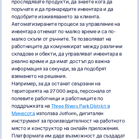
проследявате продукти, да знаете кога да
поръчате и да пренаредите инвентара и да
подобрите изживяването за клиента.
Автоматизираните процеси за управление на
инвентара отнемат по-малко време и са по-
малко скъпи от ръчните. Те позволяват на
работниците да комуникират между различни
складове и обекти, да управляват инвентара в
реално време и да имат достъп до важна
информация за секунди, за да подобрят
вземането на решения.
Например, за да останат свързани на
територията на 27 000 акра, персонала от
полевите работници и работниците по
поддръжката на
Three Rivers Park District в
Минесота
използва Jotform, дигитален
инструмент за производителност на работното
място и конструктор на онлайн приложения.
Платформата им даде възможност да създадат