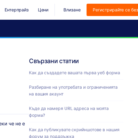
Ентерпрайз
Цени
Влизане
Регистрирайте се бе
Свързани статии
Как да създадете вашата първа уеб форма
Разбиране на употребата и ограниченията
на вашия акаунт
Къде да намеря URL адреса на моята
формa?
ки че не е
Как да публикувате скрийншотове в нашия
форум за поддръжка