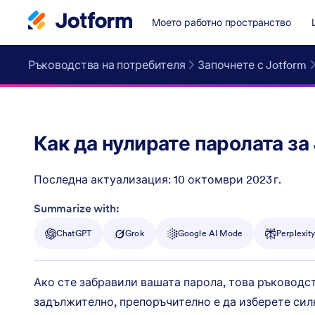
Моето работно пространство
Ръководства на потребителя
Започнете с Jotform
Как да нулирате паролата за 
Последна актуализация:
10 октомври 2023 г.
Post ID
Summarize with:
ChatGPT
Grok
Google AI Mode
Perplexit
Ако сте забравили вашата парола, това ръководств
задължително, препоръчително е да изберете силн