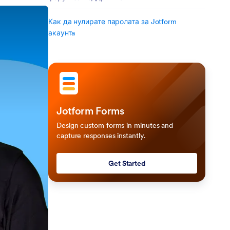
Как да нулирате паролата за Jotform
акаунтa
Jotform Forms
Design custom forms in minutes and
capture responses instantly.
Get Started