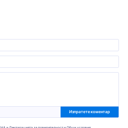
Изпратете коментар
ПЧА и
Декларацията за поверителност
и
Общи условия
.