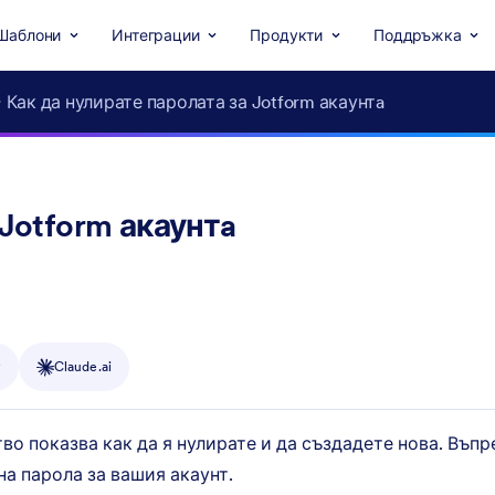
Шаблони
Интеграции
Продукти
Поддръжка
Как да нулирате паролата за Jotform акаунтa
Jotform акаунтa
y
Claude.ai
о показва как да я нулирате и да създадете нова. Въпре
а парола за вашия акаунт.