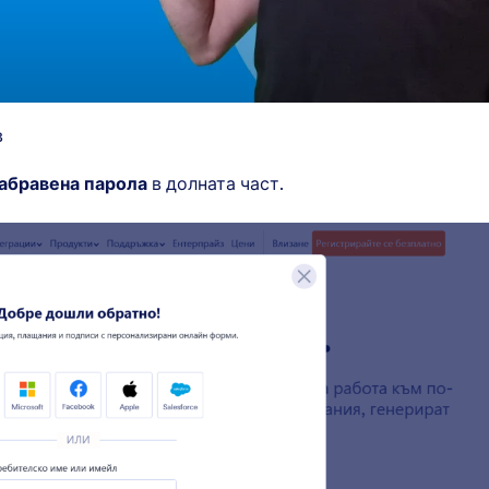
в
абравена парола
в долната част.