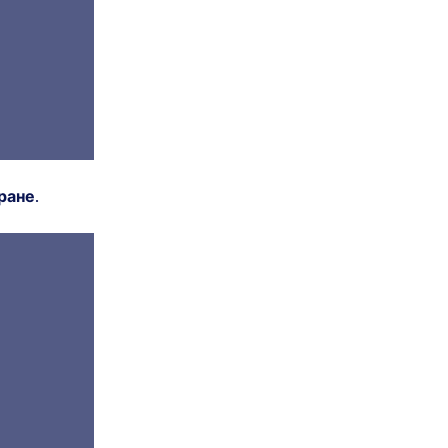
ране
.