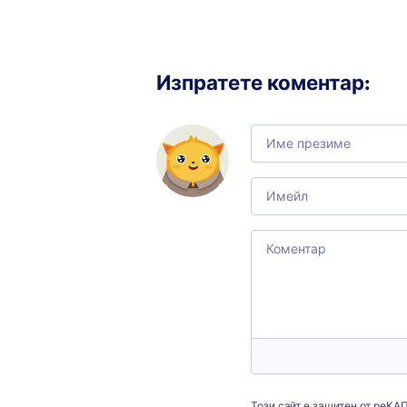
Изпратете коментар
:
Comment
Email
Comment
Този сайт е защитен от реКА